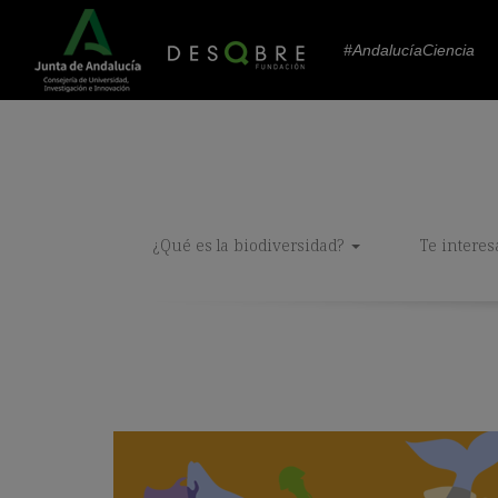
#AndalucíaCiencia
¿Qué es la biodiversidad?
Te interes