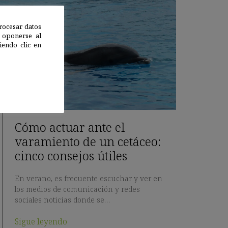
rocesar datos
 oponerse al
endo clic en
Cómo actuar ante el
varamiento de un cetáceo:
cinco consejos útiles
En verano, es frecuente escuchar y ver en
los medios de comunicación y redes
sociales noticias donde se…
Sigue leyendo