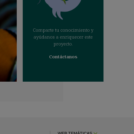
Comparte tu conocimiento y
ayúdanos a enriquecer este
proyecto.
Contáctanos
WEB TEMÁTICAS