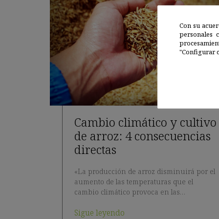
Con su acuer
personales 
procesamien
"Configurar c
Cambio climático y cultivo
de arroz: 4 consecuencias
directas
«La producción de arroz disminuirá por el
aumento de las temperaturas que el
cambio climático provoca en las…
Sigue leyendo