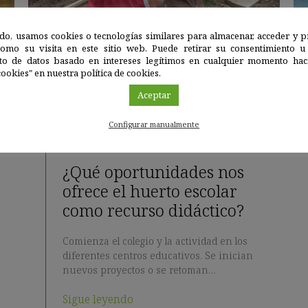
do, usamos cookies o tecnologías similares para almacenar, acceder y p
como su visita en este sitio web. Puede retirar su consentimiento u
to de datos basado en intereses legítimos en cualquier momento haci
ookies" en nuestra política de cookies.
Aceptar
Configurar manualmente
¿Qué oportunidades nos
ofrece el huerto escolar
como recurso didáctico?
Comienza el colegio y la actividad en los
diferentes centros educativos. Se inician
nuevos proyectos o se retoman…
Sigue leyendo