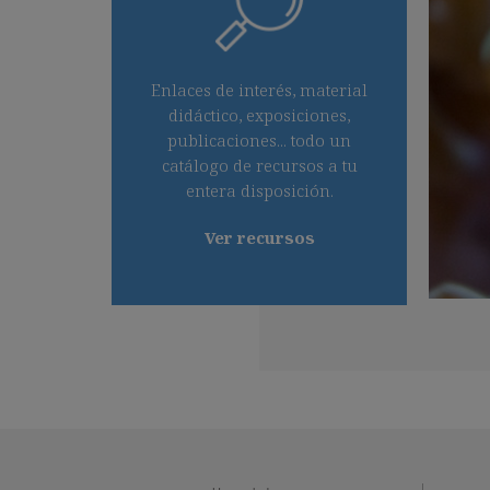
Enlaces de interés, material
didáctico, exposiciones,
publicaciones... todo un
catálogo de recursos a tu
entera disposición.
Ver recursos