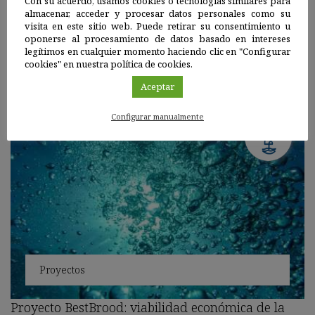
Con su acuerdo, usamos cookies o tecnologías similares para
almacenar, acceder y procesar datos personales como su
visita en este sitio web. Puede retirar su consentimiento u
Ver más
oponerse al procesamiento de datos basado en intereses
legítimos en cualquier momento haciendo clic en "Configurar
PROYECTOS
cookies" en nuestra política de cookies.
Aceptar
Configurar manualmente
Proyectos
Proyecto BestBrood: viabilidad económica de la