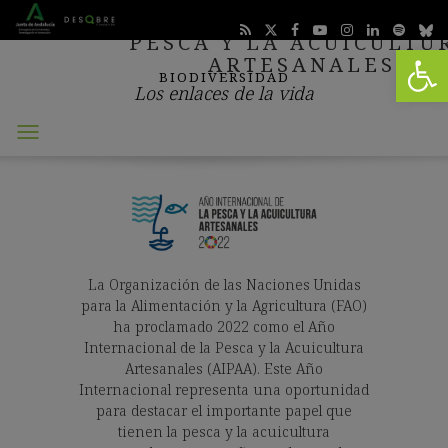
AÑO INTERNACIONAL DE
PESCA Y LA ACUICULTU
Abrir 
ARTESANALES
BIODIVERSIDAD
Los enlaces de la vida
Abrir
menú
La Organización de las Naciones Unidas
para la Alimentación y la Agricultura (FAO)
ha proclamado 2022 como el Año
Internacional de la Pesca y la Acuicultura
Artesanales (AIPAA). Este Año
Internacional representa una oportunidad
para destacar el importante papel que
tienen la pesca y la acuicultura