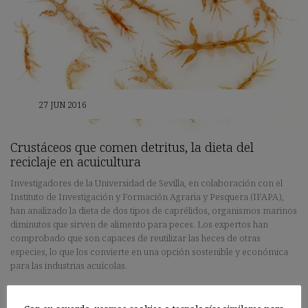
27 JUN 2016
Crustáceos que comen detritus, la dieta del
reciclaje en acuicultura
Investigadores de la Universidad de Sevilla, en colaboración con el
Instituto de Investigación y Formación Agraria y Pesquera (IFAPA),
han analizado la dieta de dos tipos de caprélidos, organismos marinos
diminutos que sirven de alimento para peces. Los expertos han
comprobado que son capaces de reutilizar las heces de otras
especies, lo que los convierte en una opción sostenible y económica
para las industrias acuícolas.
Sigue leyendo