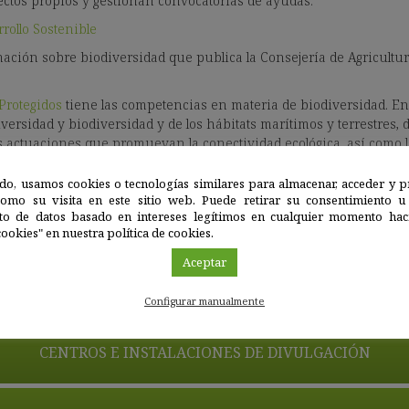
ctos propios y gestionan convocatorias de ayudas.
rollo Sostenible
mación sobre biodiversidad que publica la Consejería de Agricultur
Protegido
s
tiene las competencias en materia de biodiversidad. En
ersidad y biodiversidad y de los hábitats marítimos y terrestres, 
as actuaciones que promuevan la conectividad ecológica, así como
adas y el régimen de autorizaciones para la manipulación de las e
do, usamos cookies o tecnologías similares para almacenar, acceder y p
como su visita en este sitio web. Puede retirar su consentimiento u
to de datos basado en intereses legítimos en cualquier momento haci
Ambiente y Ordenación del Territorio de la Junta de Andalucía, en 
ookies" en nuestra política de cookies.
Aceptar
CENTROS E INSTALACIONES DE INVESTIGACIÓN
Configurar manualmente
CENTROS E INSTALACIONES DE DIVULGACIÓN