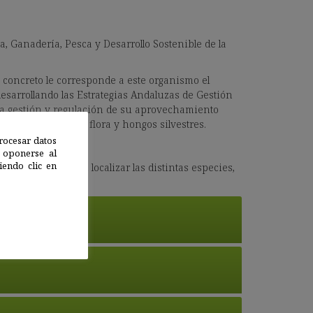
a, Ganadería, Pesca y Desarrollo Sostenible de la
 concreto le corresponde a este organismo el
desarrollando las Estrategias Andaluzas de Gestión
 la gestión y regulación de su aprovechamiento
species de fauna, flora y hongos silvestres.
rocesar datos
 oponerse al
endo clic en
el que se pueden localizar las distintas especies,