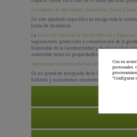
España. Desde hace más de 20 años ejecutan proye
Consejería de Agricultura, Ganadería, Pesca y Desar
En este apartado específico se recoge toda la infor
Junta de Andalucía.
La
Dirección General de Medio Natural y Espacios 
seguimiento, protección y conservación de la geodiv
Sostenible de la Geodiversidad y Biodiversidad y l
sostenible tanto en propiedades públicas como priv
Con su acuer
Subsistema Biodiversidad en Andalucía
personales 
procesamien
Es un portal de búsqueda de la Consejería de Medio 
"Configurar c
hábitats y ecosistemas existentes en Andalucía.