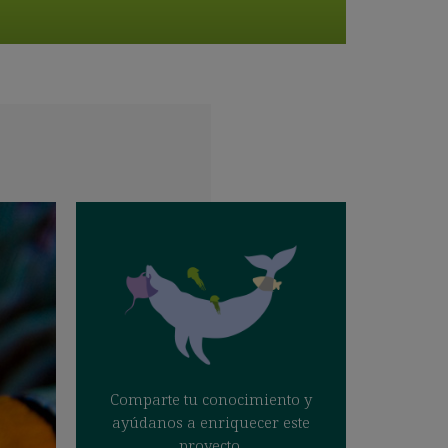
Comparte tu conocimiento y
ayúdanos a enriquecer este
proyecto.