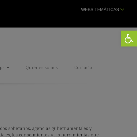
WEBS TEMÁTICAS
Abrir 
ipa
Quiénes somos
Contacto
ados soberanos, agencias gubernamentales y
tales, los conocimientos y las herramientas que