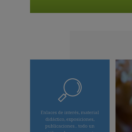
Enlaces de interés, material
didáctico, exposiciones,
publicaciones... todo un