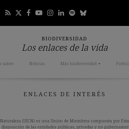
BIODIVERSIDAD
Los enlaces de la vida
a saber
Noticias
Más biodiversidad
Partic
ENLACES DE INTERÉS
a Naturaleza (UICN) es una Unión de Miembros compuesta por Est
a disposición de las entidades públicas, privadas y no gubernamen