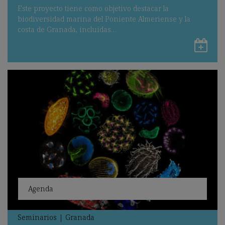
Este proyecto tiene como objetivo destacar la
biodiversidad marina del Poniente Almeriense y la
costa de Granada, incluidas…
Gu
en
Go
Ca
Agenda
Seminarios
|
Granada