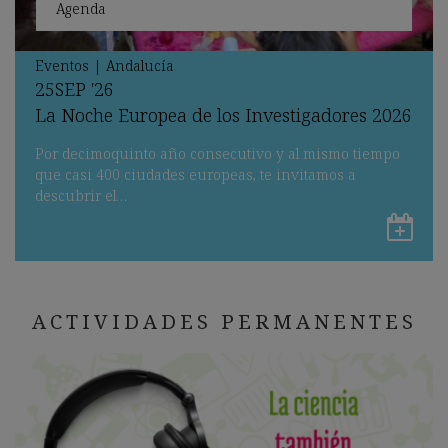
Agenda
Eventos
|
Andalucía
25
SEP
'26
La Noche Europea de los Investigadores 2026
Por decimoquinto año consecutivo y al mismo tiempo
que casi 400 ciudades europeas, te invitamos a
descubrir el…
Gu
en
Go
ACTIVIDADES PERMANENTES
Ca