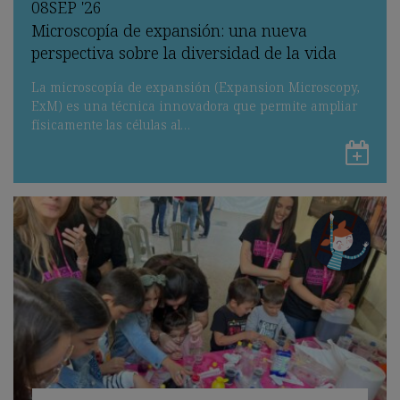
08
SEP
'26
Microscopía de expansión: una nueva
perspectiva sobre la diversidad de la vida
La microscopía de expansión (Expansion Microscopy,
ExM) es una técnica innovadora que permite ampliar
físicamente las células al…
Gu
en
Go
Ca