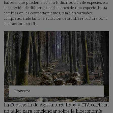
barrera, que pueden afectar a la distribución de especies o a
la conexión de diferentes poblaciones de una especie, hasta
cambios en los comportamientos, también variados,
comprendiendo tanto la evitación de la infraestructura como
la atracción por ella.
Proyectos
La Consejería de Agricultura, Ifapa y CTA celebran
un taller para concienciar sobre la bioeconomía