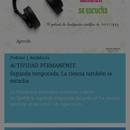
Agenda
Podcast
|
Andalucía
ACTIVIDAD
PERMANENTE
Segunda temporada. La ciencia también se
escucha
La Fundación Descubre comienza a emitir
en Spotify la segunda temporada del podcast ‘La ciencia
también se escucha’, un espacio en…