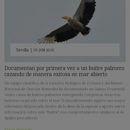
Sevilla
|
05 JUN 2026
Documentan por primera vez a un buitre palmero
cazando de manera exitosa en mar abierto
Un equipo científico de la Estación Biológica de Doñana y del Museo
Nacional de Ciencias Naturales ha documentado en Guinea Ecuatorial
varios casos de buitres palmeros emergiendo con presas vivas tras
lanzarse en picado sobre el mar. El descubrimiento sugiere una mayor
relevancia del pescado dentro de la dieta de la especie y aporta nueva
información sobre este “buitre” con comportamientos similares al de
águilas pescadoras.
Sigue leyendo