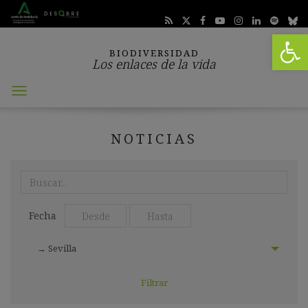
Abrir 
BIODIVERSIDAD
Los enlaces de la vida
Abrir
menú
NOTICIAS
Realiza
aquí
tu
Seleccionar
Seleccionar
búsqueda:
Fecha
fecha
fecha
desde:
hasta:
Seleccionar
→ Sevilla
localización: