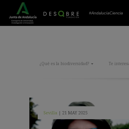
#AndalucíaCiencia
¿Qué es la biodiversidad?
Te interes
Sevilla
21 MAY 2025
|