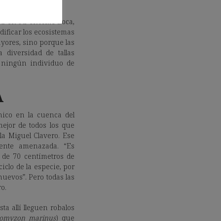
pa en su enorme boca,
ificar los ecosistemas
yores, sino porque las
diversidad de tallas
i ningún individuo de
A
nico en la cuenca del
mejor de todos los que
la Miguel Clavero. Ese
mente amenazada. “Es
de 70 centímetros de
clo de la especie, por
uevos”. Pero todas las
o.
ta allí lleguen robalos
romyzon marinus
) que