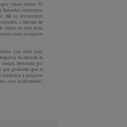
ogas (
Alosa fallax
). Es
oy llamados esturiones,
ó. Allí se encuentran
e náyades, o almejas de
e siluro en esta zona
 enorme para recuperar
 Doñana. Los años muy
quivir, facilitando la
 melas
), detectado por
s que probable que el
ón temprana y preparar
ema será inabordable”,