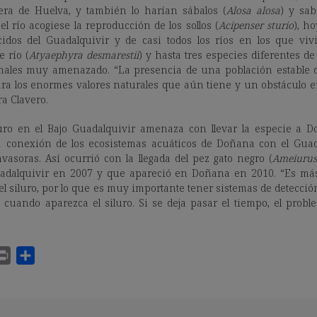
era de Huelva, y también lo harían sábalos (
Alosa alosa
) y sab
l río acogiese la reproducción de los sollos (
Acipenser sturio
), h
cidos del Guadalquivir y de casi todos los ríos en los que vivi
 río (
Atyaephyra desmarestii
) y hasta tres especies diferentes d
males muy amenazado. “La presencia de una población estable d
ara los enormes valores naturales que aún tiene y un obstáculo
ra Clavero.
uro en el Bajo Guadalquivir amenaza con llevar la especie a
 conexión de los ecosistemas acuáticos de Doñana con el Guadal
nvasoras. Así ocurrió con la llegada del pez gato negro (
Ameiurus
adalquivir en 2007 y que apareció en Doñana en 2010. “Es má
 el siluro, por lo que es muy importante tener sistemas de detecci
cuando aparezca el siluro. Si se deja pasar el tiempo, el probl