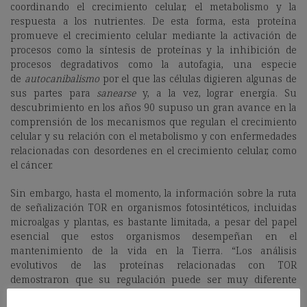
coordinando el crecimiento celular, el metabolismo y la
respuesta a los nutrientes. De esta forma, esta proteína
promueve el crecimiento celular mediante la activación de
procesos como la síntesis de proteínas y la inhibición de
procesos degradativos como la autofagia, una especie
de
autocanibalismo
por el que las células digieren algunas de
sus partes para
sanearse
y, a la vez, lograr energía. Su
descubrimiento en los años 90 supuso un gran avance en la
comprensión de los mecanismos que regulan el crecimiento
celular y su relación con el metabolismo y con enfermedades
relacionadas con desordenes en el crecimiento celular, como
el cáncer.
Sin embargo, hasta el momento, la información sobre la ruta
de señalización TOR en organismos fotosintéticos, incluidas
microalgas y plantas, es bastante limitada, a pesar del papel
esencial que estos organismos desempeñan en el
mantenimiento de la vida en la Tierra. “Los análisis
evolutivos de las proteínas relacionadas con TOR
demostraron que su regulación puede ser muy diferente
entre organismos, e incluso entre las distintas partes de un