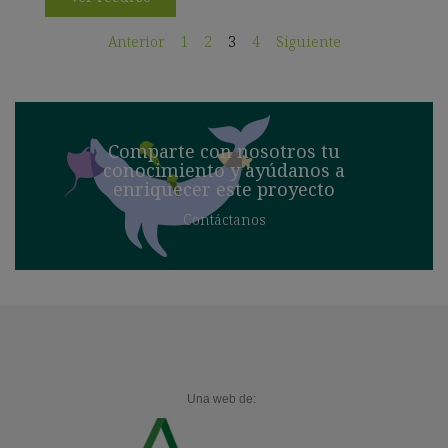
Anterior
1
2
3
4
Siguiente
Comparte con nosotros tu
conocimiento y ayúdanos a
enriquecer este proyecto
Contáctanos
Una web de: