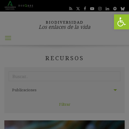
Abrir 
BIODIVERSIDAD
Los enlaces de la vida
Abrir
menú
RECURSOS
Realiza
aquí
tu
Seleccionar
búsqueda:
Publicaciones
categoría: