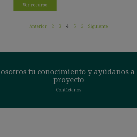
Ver recurso
Anterior
2
3
4
5
6
Siguiente
osotros tu conocimiento y ayúdanos a 
proyecto
Contáctanos