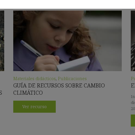
Materiales didácticos
,
Publicaciones
P
GUÍA DE RECURSOS SOBRE CAMBIO
E
S
CLIMÁTICO
In
di
Ver recurso
20