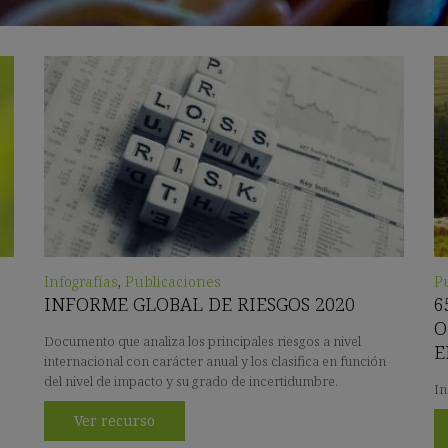
Infografías
,
Publicaciones
P
INFORME GLOBAL DE RIESGOS 2020
6
O
Documento que analiza los principales riesgos a nivel
E
internacional con carácter anual y los clasifica en función
del nivel de impacto y su grado de incertidumbre.
In
Ver recurso