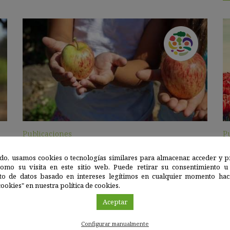
Publicaciones
P
LIBRO DE ACTIVIDADES: EL CLIMA ESTÁ
L
CAMBIANDO, LA ALIMENTACIÓN Y LA
P
do, usamos cookies o tecnologías similares para almacenar, acceder y p
como su visita en este sitio web. Puede retirar su consentimiento u
AGRICULTURA TAMBIÉN
to de datos basado en intereses legítimos en cualquier momento haci
Li
ookies" en nuestra política de cookies.
ac
Libro de actividades analiza temas clave relacionados con el
la
cambio climático y la agricultura en un mundo encantado.
Aceptar
Ver recurso
Configurar manualmente