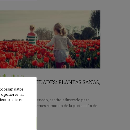
ublicaciones
IBRO DE ACTIVIDADES: PLANTAS SANAS,
LANETA SANO
rocesar datos
 oponerse al
endo clic en
bro de actividades diseñado, escrito e ilustrado para
ercar a los niños y jóvenes al mundo de la protección de
s plantas.
Ver recurso