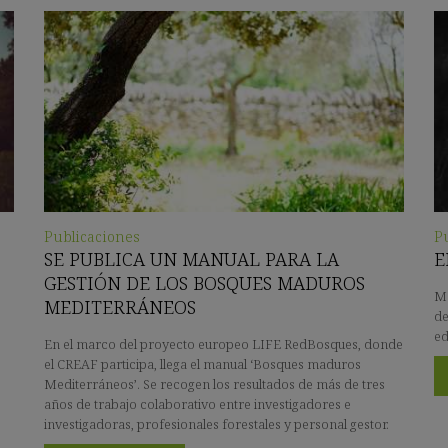
Publicaciones
P
SE PUBLICA UN MANUAL PARA LA
E
GESTIÓN DE LOS BOSQUES MADUROS
Ma
MEDITERRÁNEOS
de
ed
En el marco del proyecto europeo LIFE RedBosques, donde
el CREAF participa, llega el manual ‘Bosques maduros
Mediterráneos’. Se recogen los resultados de más de tres
años de trabajo colaborativo entre investigadores e
investigadoras, profesionales forestales y personal gestor.