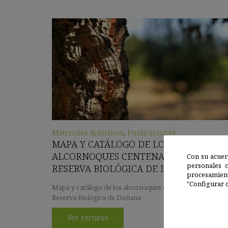
Materiales didácticos
,
Publicaciones
MAPA Y CATÁLOGO DE LOS
ALCORNOQUES CENTENARIOS DE LA
Con su acuer
personales 
RESERVA BIOLÓGICA DE DOÑANA
procesamien
"Configurar c
Mapa y catálogo de los alcornoques centenarios de la
Reserva Biológica de Doñana
Ver recurso