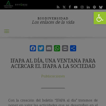
Abrir 
BIODIVERSIDAD
Los enlaces de la vida
Abrir
menú
IFAPA AL DÍA, UNA VENTANA PARA
ACERCAR EL IFAPA A LA SOCIEDAD
Publicaciones
Con la creación del boletín “IFAPA al día” tratamos de
poner en valor las actividades que se desarrollan en el