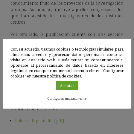
conocimiento fruto de los proyectos de la investigación
propios. Así mismo, incluye aquellos congresos a los
que han asistido los investigadores de los distintos
centros.
Por otro lado, la publicación cuenta con una sección
para aquellas noticias que se consideran destacables.
Se trata de la sección “De Especial Interés”.
Con su acuerdo, usamos cookies o tecnologías similares para
almacenar, acceder y procesar datos personales como su
La última sección del boletín recoge las publicaciones
visita en este sitio web. Puede retirar su consentimiento u
científicas de los últimos tres meses en las que ha
oponerse al procesamiento de datos basado en intereses
legítimos en cualquier momento haciendo clic en "Configurar
participado investigadores y técnicos del Ifapa.
cookies" en nuestra política de cookies.
En definitiva, esta publicación trata de estrechar lazos
Aceptar
entre el investigador y la sociedad en la que se arraiga,
mejorando su mutuo conocimiento.
Configurar manualmente
Información de interés:
Boletín Ifapa al día [.pdf]