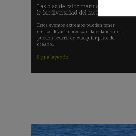
Las olas de calor marinas amenazan
la biodiversidad del Mediterráneo
Estos eventos extremos pueden tener
efectos devastadores para la vida marina,
pueden ocurrir en cualquier parte del
océano…
Sigue leyendo