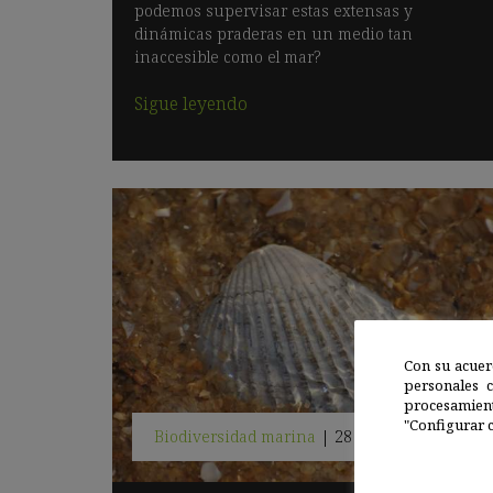
podemos supervisar estas extensas y
dinámicas praderas en un medio tan
inaccesible como el mar?
Sigue leyendo
Con su acuer
personales 
procesamien
"Configurar c
Biodiversidad marina
|
28 ENE 2020