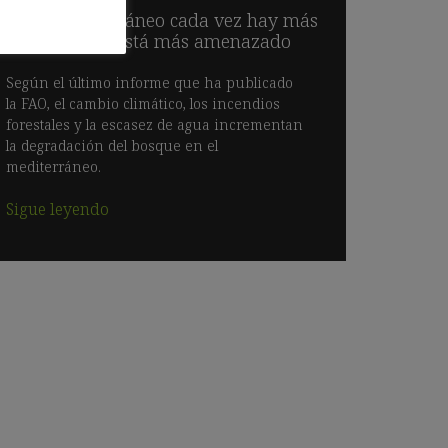
En el mediterráneo cada vez hay más
bosque, pero está más amenazado
Según el último informe que ha publicado
la FAO, el cambio climático, los incendios
forestales y la escasez de agua incrementan
la degradación del bosque en el
mediterráneo.
Sigue leyendo