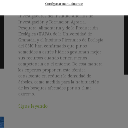
el cambio climático
Configurar manualmente
Investigadores del Instituto Andaluz de
Investigación y Formación Agraria,
Pesquera, Alimentaria y de la Producción
Ecológica (IFAPA), de la Universidad de
Granada, y el Instituto Pirenaico de Ecología
del CSIC han confirmado que pinos
sometidos a estrés hídrico gestionan mejor
sus recursos cuando tienen menos
competencia en el entorno. De esta manera,
los expertos proponen esta técnica,
consistente en reducir la densidad de
árboles, como medida para la habituación
de los bosques afectados por un clima
extremo.
Sigue leyendo