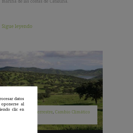
marina de las costas de Cataluña.
Sigue leyendo
rocesar datos
 oponerse al
endo clic en
Biodiversidad terrestre
,
Cambio Climático
|
22 ENE 2019