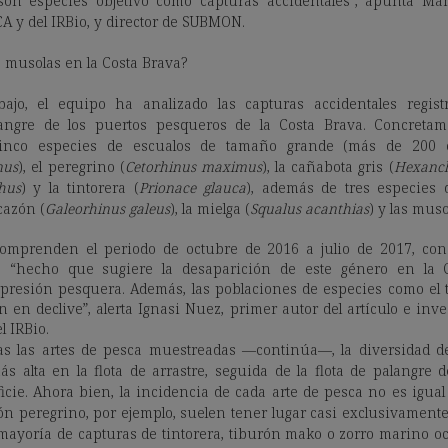
 son especies objetivo como capturas accidentales”, apunta Man
 y del IRBio, y director de SUBMON.
 musolas en la Costa Brava?
ajo, el equipo ha analizado las capturas accidentales regis
langre de los puertos pesqueros de la Costa Brava. Concretam
inco especies de escualos de tamaño grande (más de 200 ce
nus
), el peregrino (
Cetorhinus maximus
), la cañabota gris (
Hexanch
hus
) y la tintorera (
Prionace glauca
), además de tres especies d
cazón (
Galeorhinus galeus
), la mielga (
Squalus acanthias
) y las muso
comprenden el periodo de octubre de 2016 a julio de 2017, con
, “hecho que sugiere la desaparición de este género en la C
 presión pesquera. Además, las poblaciones de especies como el 
 en declive”, alerta Ignasi Nuez, primer autor del artículo e inve
l IRBio.
as las artes de pesca muestreadas —continúa—, la diversidad d
s alta en la flota de arrastre, seguida de la flota de palangre d
icie. Ahora bien, la incidencia de cada arte de pesca no es igual 
n peregrino, por ejemplo, suelen tener lugar casi exclusivamente 
mayoría de capturas de tintorera, tiburón mako o zorro marino oc