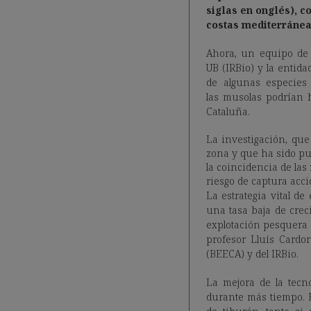
siglas en onglés), c
costas mediterráneas
Ahora, un equipo de l
UB (IRBio) y la entid
de algunas especies 
las musolas podrían 
Cataluña.
La investigación, que
zona y que ha sido pu
la coincidencia de las
riesgo de captura acci
La estrategia vital de 
una tasa baja de crec
explotación pesquera 
profesor Lluís Cardo
(BEECA) y del IRBio.
La mejora de la tecn
durante más tiempo. E