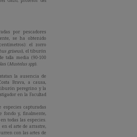
el Gazo, profesor del
tradas por pescadores
ente, se ha obtenido
ntímetros): el zorro
us griseus
), el tiburón
e talla media (90-100
las (
Mustelus spp
).
statan la ausencia de
osta Brava, a causa,
tiburón peregrino y la
stigador en la Facultad
e especies capturadas
e fondo y, finalmente,
en todas las especies.
en el arte de arrastre,
urren con las artes de