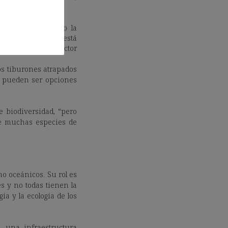
 tiburones, salvo la
añade. “Lo que sí está
sideración el sector
os tiburones atrapados
s pueden ser opciones
 biodiversidad, “pero
de muchas especies de
o oceánicos. Su rol es
s y no todas tienen la
a y la ecología de los
 una infraestructura