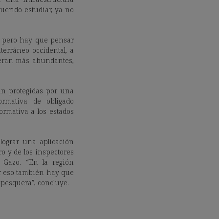
uerido estudiar, ya no
, pero hay que pensar
erráneo occidental, a
 eran más abundantes,
tán protegidas por una
rmativa de obligado
ormativa a los estados
lograr una aplicación
ro y de los inspectores
 Gazo. “En la región
or eso también hay que
d pesquera”, concluye.