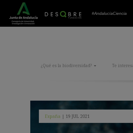
#AndalucíaCiencia
¿Qué es la biodiversidad?
Te interes
España
19 JUL 2021
|