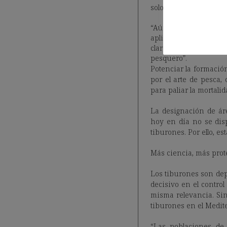
solo nos puede venir d
“Aún no se ha encon
aplicación de las pol
claro es que la sol
pesquero”.
Potenciar la formació
por el arte de pesca
para paliar la mortali
La designación de ár
hoy en día no se dis
tiburones. Por ello, es
Más ciencia, más prot
Los tiburones son dep
decisivo en el contro
misma relevancia. Sin
tiburones en el Medit
“Las poblaciones de