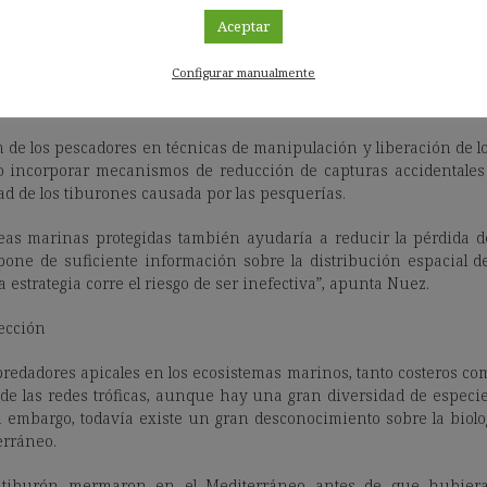
el sector pesquero”, explica Gazo.
Aceptar
trado una buena forma de evitar las capturas accidentales de
Configurar manualmente
íticas de cuotas o algunas modificaciones en las artes de pesca”, 
ución —cuando se encuentre— deberá surgir teniendo en con
n de los pescadores en técnicas de
manipulación y liberación de l
, o incorporar mecanismos de reducción de capturas accidentale
dad de los tiburones causada por las pesquerías.
eas marinas protegidas también ayudaría a reducir la pérdida de
pone de suficiente información sobre la distribución espacial 
ta estrategia corre el riesgo de ser inefectiva”, apunta Nuez.
ección
redadores apicales en los ecosistemas marinos, tanto costeros com
l de las redes tróficas, aunque hay una gran diversidad de especie
 embargo, todavía existe un gran desconocimiento sobre la biologí
erráneo.
 tiburón mermaron en el Mediterráneo antes de que hubiera