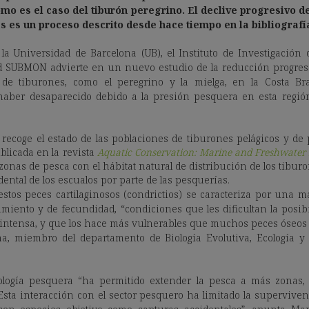
omo es el caso del
tiburón peregrino
. El declive progresivo d
 es un proceso descrito desde hace tiempo en la bibliografía 
a Universidad de Barcelona (UB), el Instituto de Investigación 
ad SUBMON advierte en un nuevo estudio de la reducción progres
de tiburones, como el peregrino y la mielga, en la Costa Bra
haber desaparecido debido a la presión pesquera en esta región 
 recoge el estado de las poblaciones de tiburones pelágicos y de
blicada en la revista
Aquatic Conservation: Marine and Freshwater
 zonas de pesca con el hábitat natural de distribución de los tibu
dental de los escualos por parte de las pesquerías.
estos
peces cartilaginosos (condrictios) se caracteriza por una m
imiento y de fecundidad, “condiciones que les dificultan la posib
intensa, y que los hace más vulnerables que muchos peces óseos (te
na, miembro del departamento de Biología Evolutiva, Ecología y
ología pesquera “ha permitido extender la pesca a más zonas
sta interacción con el sector pesquero ha limitado la superviven