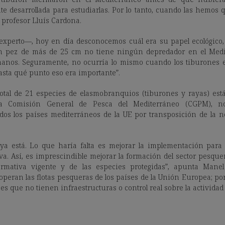
e desarrollada para estudiarlas. Por lo tanto, cuando las hemos q
 profesor Lluís Cardona.
l experto—, hoy en día desconocemos cuál era su papel ecológico
 pez de más de 25 cm no tiene ningún depredador en el Medit
anos. Seguramente, no ocurría lo mismo cuando los tiburones
sta qué punto eso era importante”.
total de 21 especies de elasmobranquios (tiburones y rayas) es
a Comisión General de Pesca del Mediterráneo (CGPM), no
os los países mediterráneos de la UE por transposición de la n
ya está. Lo que haría falta es mejorar la implementación para 
va. Así, es imprescindible mejorar la formación del sector pesque
rmativa vigente y de las especies protegidas”, apunta Manel
operan las flotas pesqueras de los países de la Unión Europea; p
ses que no tienen infraestructuras o control real sobre la activida