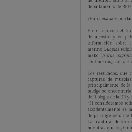
de tiburón, tanto si
departamento de BEECA
¿Han desaparecido las
En el marco del trab
de arrastre y de pa
información sobre c
marino (
Alopias vulpi
mako (
Isurus oxyrinc
centímetros), como el 
Los resultados, que 
capturas de musolas
principalmente, de la
mielga se encontrarían
de Biología de la UB y e
“Si consideramos tod
accidentalmente es má
de palangre de superf
Las capturas de tiburó
mientras que la gran 