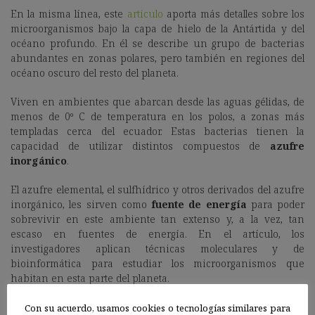
En la misma línea, este
artículo
aporta más detalles sobre los
microorganismos bajo la capa de hielo de la Antártida y del
océano profundo. En él se describe un grupo de bacterias
abundantes en zonas polares, pero también en regiones del
océano oscuro del resto del planeta.
Viven en ambientes que abarcan desde las aguas gélidas, de
menos de 0º C de temperatura en los polos, a zonas más
templadas cerca del ecuador. Estas bacterias tienen la
capacidad de utilizar distintos compuestos de
azufre
inorgánico
.
El azufre elemental, el sulfhídrico y otros derivados del azufre
inorgánico, les sirven como
fuente de energía
para poder
sobrevivir en este ambiente tan extenso y, a la vez, tan
escaso en fuentes de energía. En el artículo, los
investigadores aplican técnicas moleculares y de
bioinformática para estudiar los microorganismos que
habitan en esta parte del planeta.
Con su acuerdo, usamos cookies o tecnologías similares para