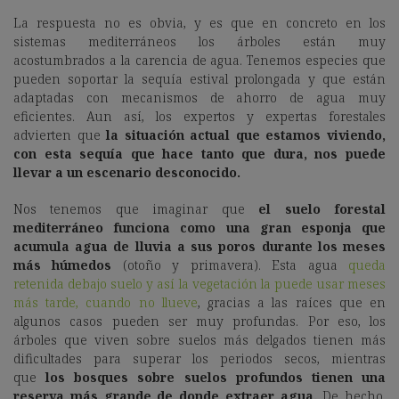
La respuesta no es obvia, y es que en concreto en los
sistemas mediterráneos los árboles están muy
acostumbrados a la carencia de agua. Tenemos especies que
pueden soportar la sequía estival prolongada y que están
adaptadas con mecanismos de ahorro de agua muy
eficientes. Aun así, los expertos y expertas forestales
advierten que
la situación actual que estamos viviendo,
con esta sequía que hace tanto que dura, nos puede
llevar a un escenario desconocido.
Nos tenemos que imaginar que
el suelo forestal
mediterráneo funciona como una gran esponja que
acumula agua de lluvia a sus poros durante los meses
más húmedos
(otoño y primavera). Esta agua
queda
retenida debajo suelo y así la vegetación la puede usar meses
más tarde, cuando no llueve
, gracias a las raíces que en
algunos casos pueden ser muy profundas. Por eso, los
árboles que viven sobre suelos más delgados tienen más
dificultades para superar los periodos secos, mientras
que
los bosques sobre suelos profundos tienen una
reserva más grande de donde extraer agua.
De hecho,