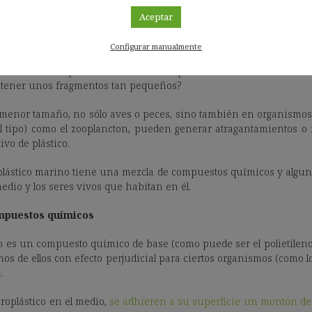
maño.
Aceptar
ctos sobre el ecosistema
Configurar manualmente
las bolsas de plástico o las redes de pesca en la fauna marina 
tener unos fragmentos tan pequeños?
menor tamaño, no sólo aves o peces, sino también en organismos
el tipo) como el zooplancton, pueden generar atragantamientos o
tivo de plástico.
roplástico marino tiene una mezcla de compuestos químicos y algun
medio y los seres vivos que habitan en él.
mpuestos químicos
mo es un compuesto químico de base (como puede ser el polietileno
unos de ellos con efecto perjudicial para ciertos organismos (como
s
.
croplástico en el medio,
se adhieren a su superficie un montón d