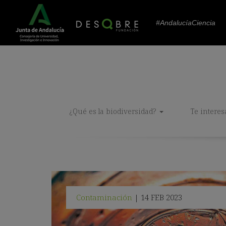
#AndalucíaCiencia
¿Qué es la biodiversidad?
Te interes
Contaminación
14 FEB 2023
|