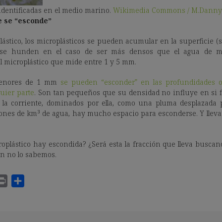
identificadas en el medio marino.
Wikimedia Commons / M.Danny
e se “esconde”
lástico, los microplásticos se pueden acumular en la superficie (
 se hunden en el caso de ser más densos que el agua de ma
l microplástico que mide entre 1 y 5 mm.
menores de 1 mm
se pueden “esconder” en las profundidades o
uier parte
. Son tan pequeños que su densidad no influye en si 
a corriente, dominados por ella, como una pluma desplazada po
ones de km³ de agua, hay mucho espacio para esconderse. Y lleva
oplástico hay escondida? ¿Será esta la fracción que lleva busc
n no lo sabemos.