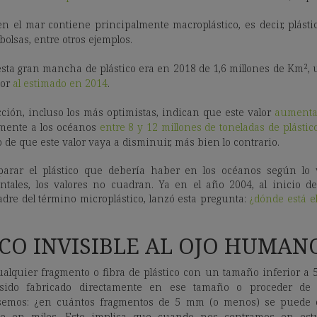
n el mar contiene principalmente macroplástico, es decir, plást
bolsas, entre otros ejemplos.
esta gran mancha de plástico era en 2018 de 1,6 millones de Km², 
ior
al estimado en 2014
.
ción, incluso los más optimistas, indican que este valor
aumenta
lmente a los océanos
entre 8 y 12 millones de toneladas de plástic
o de que este valor vaya a disminuir, más bien lo contrario.
arar el plástico que debería haber en los océanos según lo v
tales, los valores no cuadran. Ya en el año 2004, al inicio de 
re del término microplástico, lanzó esta pregunta:
¿dónde está el
ICO INVISIBLE AL OJO HUMAN
ualquier fragmento o fibra de plástico con un tamaño inferior 
sido fabricado directamente en ese tamaño o proceder de 
nsemos: ¿en cuántos fragmentos de 5 mm (o menos) se puede di
nte en miles. Esto implica que cuando nos centramos en estud