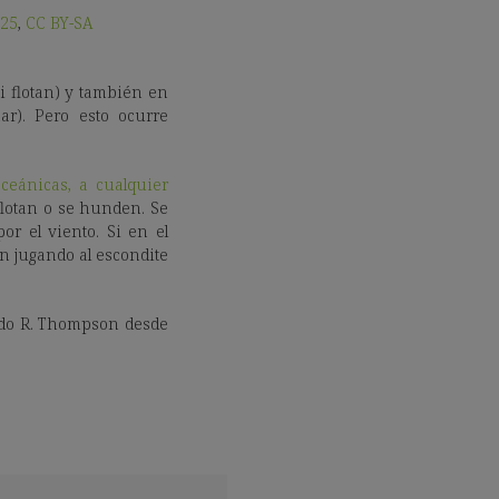
25
,
CC BY-SA
si flotan) y también en
r). Pero esto ocurre
ceánicas, a cualquier
flotan o se hunden. Se
r el viento. Si en el
n jugando al escondite
ando R. Thompson desde