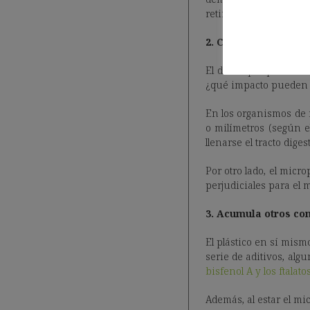
retirar el de menor ta
2. Causa graves efe
El daño que provocan 
¿qué impacto pueden 
En los organismos de 
o milímetros (según 
llenarse el tracto diges
Por otro lado, el mic
perjudiciales para el 
3. Acumula otros co
El plástico en sí mis
serie de aditivos, alg
bisfenol A y los ftalato
Además, al estar el mi