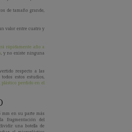
icos de tamaño grande,
un valor entre cuatro y
rá rápidamente año a
o
, y no existe ninguna
ertido respecto a las
todos estos estudios,
 plástico perdido en el
O
a 5 mm en su parte más
la fragmentación del
vidir una botella de
iar el microplástico