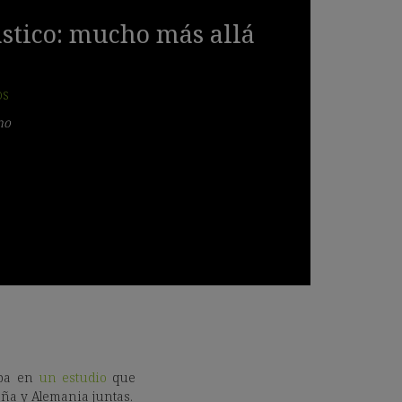
ástico: mucho más allá
OS
no
ba en
un estudio
que
aña y Alemania juntas.