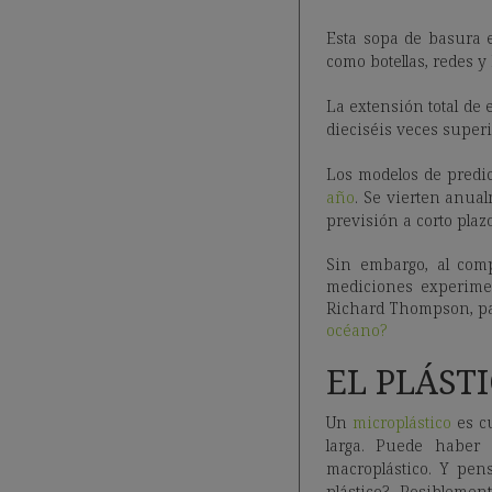
Esta sopa de basura e
como botellas, redes y 
La extensión total de 
dieciséis veces super
Los modelos de predic
año
. Se vierten anua
previsión a corto plaz
Sin embargo, al comp
mediciones experimen
Richard Thompson, pad
océano?
EL PLÁST
Un
microplástico
es c
larga. Puede haber 
macroplástico. Y pe
plástico? Posibleme