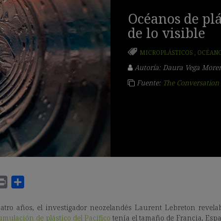
Océanos de pl
de lo visible
MICROPLÁSTICOS
,
OCÉAN
Autoría: Daura Vega More
Fuente:
The Conversation
tro años, el investigador neozelandés Laurent Lebreton revela
ulación de plástico del Pacífico
tenía el tamaño de Francia, Esp