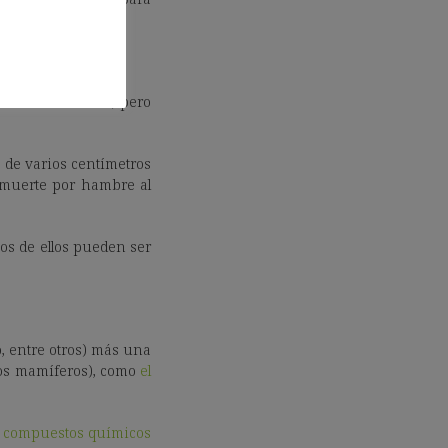
es bien conocido, pero
 de varios centímetros
 muerte por hambre al
os de ellos pueden ser
, entre otros) más una
 los mamíferos), como
el
e compuestos químicos