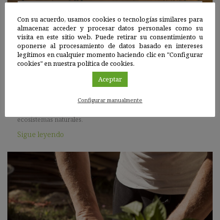
Internacional
|
11 ABR 2023
Con su acuerdo, usamos cookies o tecnologías similares para
almacenar, acceder y procesar datos personales como su
visita en este sitio web. Puede retirar su consentimiento u
La contaminación del suelo es similar en espacios
oponerse al procesamiento de datos basado en intereses
verdes urbanos y en zonas naturales
legítimos en cualquier momento haciendo clic en "Configurar
cookies" en nuestra política de cookies.
Un estudio internacional en el que participa la Universidad de
Aceptar
Alicante señala que los contaminantes preocupantes pueden
dispersarse a través del transporte aéreo, la eliminación
incontrolada de basuras e, incluso, con el agua de lluvia que
Configurar manualmente
discurre por la superficie de un terreno y llegar hasta los
ecosistemas naturales.
Sigue leyendo