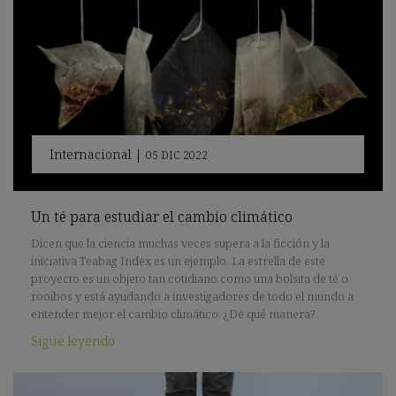
Internacional
|
05 DIC 2022
Un té para estudiar el cambio climático
Dicen que la ciencia muchas veces supera a la ficción y la
iniciativa Teabag Index es un ejemplo. La estrella de este
proyecto es un objeto tan cotidiano como una bolsita de té o
rooibos y está ayudando a investigadores de todo el mundo a
entender mejor el cambio climático. ¿De qué manera?
Sigue leyendo