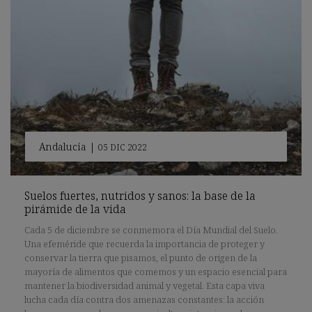
Andalucía
|
05 DIC 2022
Suelos fuertes, nutridos y sanos: la base de la
pirámide de la vida
Cada 5 de diciembre se conmemora el Día Mundial del Suelo.
Una efeméride que recuerda la importancia de proteger y
conservar la tierra que pisamos, el punto de origen de la
mayoría de alimentos que comemos y un espacio esencial para
mantener la biodiversidad animal y vegetal. Esta capa viva
lucha cada día contra dos amenazas constantes: la acción