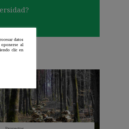
versidad?
rocesar datos
 oponerse al
endo clic en
Proyectos