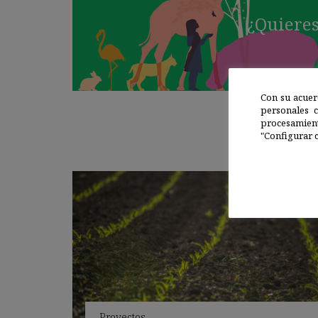
¿Quieres
Con su acuer
personales 
procesamien
"Configurar c
Proyectos