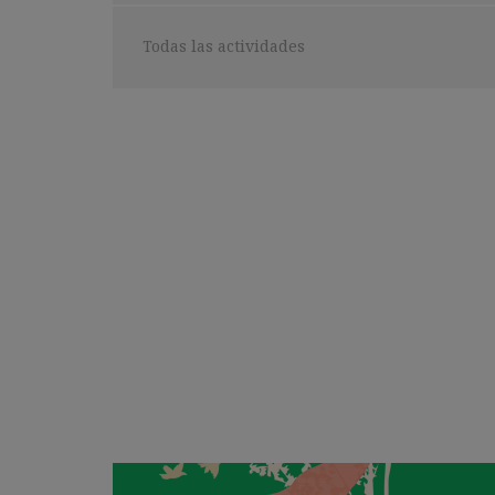
búsqueda:
Seleccionar
Todas las actividades
categoría: