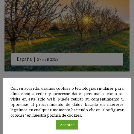
España
|
27 FEB 2023
Un estudio establece el nivel de riego adecuado
para un cultivo del almendro más rentable y
Con su acuerdo, usamos cookies o tecnologías similares para
sostenible
almacenar, acceder y procesar datos personales como su
visita en este sitio web. Puede retirar su consentimiento u
El análisis propone protocolos de riego bajo condiciones
oponerse al procesamiento de datos basado en intereses
semiáridas como las que se dan en España, segundo productor
legítimos en cualquier momento haciendo clic en "Configurar
mundial de almendras.
cookies" en nuestra política de cookies.
Sigue leyendo
Aceptar