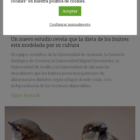
cookies" en nuestra política de cookies.
Aceptar
24 MAY 2023
Configurar manualmente
Un nuevo estudio revela que la dieta de los buitres
está modelada por su cultura
El equipo científico de la Universidad de Granada, la Estación
Biológica de Doñana, la Universidad Miguel Hernández, la
Universidad de Sevilla y la Universidad de Alicante ha
descubierto que los buitres presentan patrones de
alimentación distintos según el lugar donde crían, con
independencia de los recursos disponibles.
Sigue leyendo