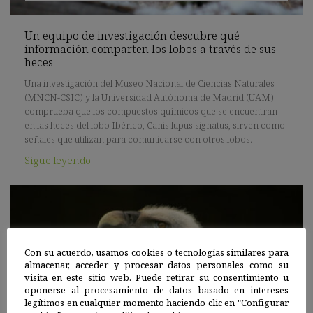
Un equipo de investigación descubre qué
información comparten los lobos a través de sus
heces
Una investigación del Museo Nacional de Ciencias Naturales
(MNCN-CSIC) y la Universidad Autónoma de Madrid (UAM)
comprueba que los compuestos químicos que se encuentran
en las heces del lobo Ibérico, Canis lupus signatus, sirven como
señales que utilizan para comunicarse con otros lobos.
Sigue leyendo
Con su acuerdo, usamos cookies o tecnologías similares para
almacenar, acceder y procesar datos personales como su
visita en este sitio web. Puede retirar su consentimiento u
oponerse al procesamiento de datos basado en intereses
legítimos en cualquier momento haciendo clic en "Configurar