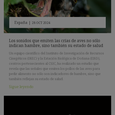
España
|
28 OCT 2024
Los sonidos que emiten las crías de aves no sólo
indican hambre, sino también su estado de salud
Un equipo científico del Instituto de Investigación de Recursos
Cinegéticos (IREC) y la Estación Biológica de Doñana (EBD),
centros pertenecientes al CSIC, ha realizado un estudio que
revela que las señales que emiten los pollos de las aves para
pedir alimento no sólo son indicadores de hambre, sino que
también reflejan su estado de salud.
Sigue leyendo