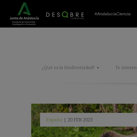
#AndalucíaCiencia
¿Qué es la biodiversidad?
Te interes
España
20 FEB 2023
|