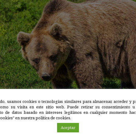
do, usamos cookies o tecnologías similares para almacenar, acceder y p
como su visita en este sitio web. Puede retirar su consentimiento u
to de datos basado en intereses legítimos en cualquier momento haci
ookies" en nuestra política de cookies.
s, que realizan arañando y mordiendo la corteza, parecen ten
Aceptar
 las realizan los
machos adultos durante la época de celo
. E