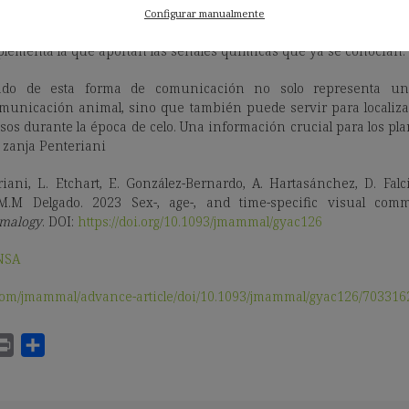
información como el tamaño del individuo, que al final es una 
Configurar manualmente
cia de cada macho en busca de oportunidades de apareamien
ementa la que aportan las señales químicas que ya se conocían.
icado de esta forma de comunicación no solo representa u
municación animal, sino que también puede servir para localizar
osos durante la época de celo. Una información crucial para los pl
, zanja Penteriani
riani, L. Etchart, E. González-Bernardo, A. Hartasánchez, D. Falcine
M.M Delgado. 2023 Sex-, age-, and time-specific visual co
mmalogy
. DOI:
https://doi.org/10.1093/jmammal/gyac126
NSA
com/jmammal/advance-article/doi/10.1093/jmammal/gyac126/703316