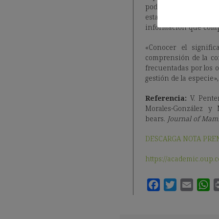
podrían proporcionar 
estatus de dominan
información que compl
«Conocer el signif
comprensión de la co
frecuentadas por los 
gestión de la especie»
Referencia:
V. Pente
Morales-González y 
bears.
Journal of Ma
DESCARGA NOTA PRE
https://academic.oup.