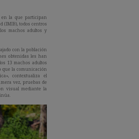
 en la que participan
d (IMIB), todos centros
 los machos adultos y
bajado con la población
enes obtenidas les han
 los 13 machos adultos
o que la comunicación
a», contextualiza el
rimera vez, pruebas de
ón visual mediante la
inúa.