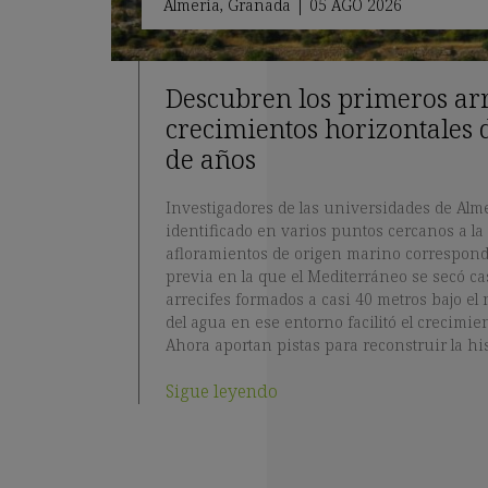
Almería
,
Granada
|
05 AGO 2026
Descubren los primeros arre
crecimientos horizontales 
de años
Investigadores de las universidades de Al
identificado en varios puntos cercanos a la
afloramientos de origen marino correspondi
previa en la que el Mediterráneo se secó ca
arrecifes formados a casi 40 metros bajo el 
del agua en ese entorno facilitó el crecimien
Ahora aportan pistas para reconstruir la his
Sigue leyendo