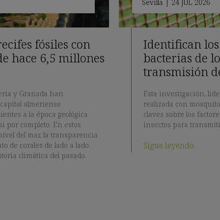
Sevilla
|
24 JUL 2026
cifes fósiles con
Identifican lo
de hace 6,5 millones
bacterias de l
transmisión d
mería y Granada han
Esta investigación, lid
 capital almeriense
realizada con mosquito
entes a la época geológica
claves sobre los factor
si por completo. En estos
insectos para transmit
nivel del mar, la transparencia
Sigue leyendo
to de corales de lado a lado.
toria climática del pasado.