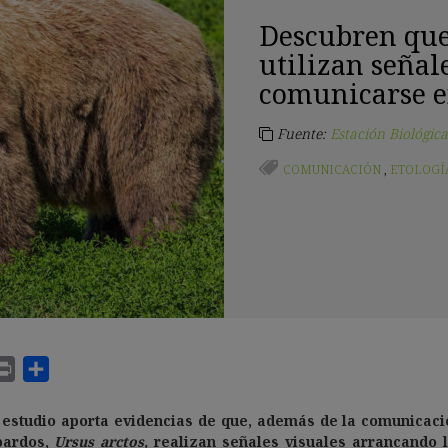
Descubren que
utilizan señal
comunicarse e
Fuente:
Estación Biológic
COMUNICACIÓN
,
ETOLOGÍ
 estudio aporta evidencias de que, además de la comunicac
pardos
,
Ursus arctos,
realizan
señales visuales
arrancando l