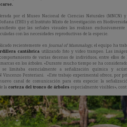
carse.
liderada por el Museo Nacional de Ciencias Naturales (MNCN) y
Doñana (EBD) y el Instituto Mixto de Investigación en Biodiversida
nifiesto que las señales visuales las realizan exclusivamente
uladas con las necesidades reproductivas de la especie.
ublicado recientemente en
Journal of Mammalogy
, el equipo ha tra
rdillera cantábrica
utilizando foto y video trampeo. Las imág
 comportamiento de varias decenas de individuos, entre ellos de
r marcas en los árboles. «Durante mucho tiempo se ha considerad
 se limitaba esencialmente a señalización química y acústic
 Vincenzo Penteriani. «Este trabajo experimental ofrece, por p
nuevo canal de comunicación para esta especie: la señalizaci
e la
corteza del tronco de árboles
especialmente visibles», cont