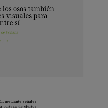
 los osos también
es visuales para
ntre sí
a de Doñana
A
,
OSO
ión mediante señales
a corteza de ciertos