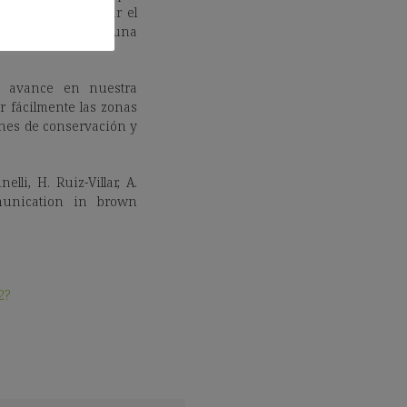
forma de explicitar el
to. Se trata de una
n avance en nuestra
 fácilmente las zonas
anes de conservación y
lli, H. Ruiz-Villar, A.
mmunication in brown
2?