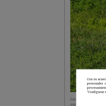
Con su acuer
personales 
procesamien
"Configurar c
Estas marcas visuale
específico ya que solo