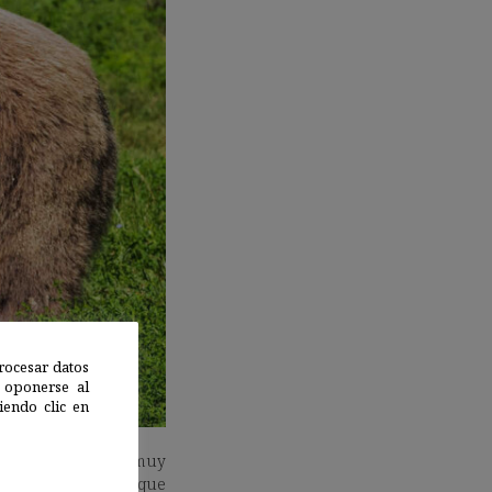
rocesar datos
 oponerse al
endo clic en
er un significado muy
l equipo apunta a que