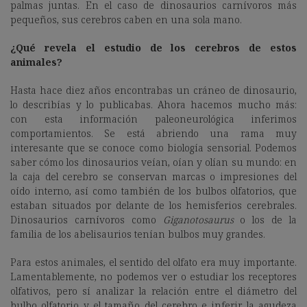
palmas juntas. En el caso de dinosaurios carnívoros más
pequeños, sus cerebros caben en una sola mano.
¿Qué revela el estudio de los cerebros de estos
animales?
Hasta hace diez años encontrabas un cráneo de dinosaurio,
lo describías y lo publicabas. Ahora hacemos mucho más:
con esta información paleoneurológica inferimos
comportamientos. Se está abriendo una rama muy
interesante que se conoce como biología sensorial. Podemos
saber cómo los dinosaurios veían, oían y olían su mundo: en
la caja del cerebro se conservan marcas o impresiones del
oído interno, así como también de los bulbos olfatorios, que
estaban situados por delante de los hemisferios cerebrales.
Dinosaurios carnívoros como
Giganotosaurus
o los de la
familia de los abelisaurios tenían bulbos muy grandes.
Para estos animales, el sentido del olfato era muy importante.
Lamentablemente, no podemos ver o estudiar los receptores
olfativos, pero sí analizar la relación entre el diámetro del
bulbo olfatorio y el tamaño del cerebro e inferir la agudeza