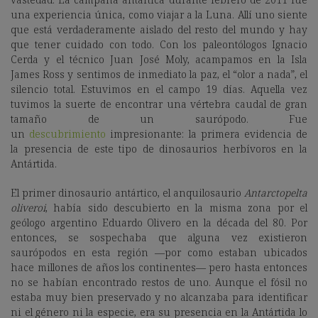
una experiencia única, como viajar a la Luna. Allí uno siente
que está verdaderamente aislado del resto del mundo y hay
que tener cuidado con todo. Con los paleontólogos Ignacio
Cerda y el técnico Juan José Moly, acampamos en la Isla
James Ross y sentimos de inmediato la paz, el “olor a nada”, el
silencio total. Estuvimos en el campo 19 días. Aquella vez
tuvimos la suerte de encontrar una vértebra caudal de gran
tamaño de un saurópodo. Fue
un
descubrimiento
impresionante: la primera evidencia de
la presencia de este tipo de dinosaurios herbívoros en la
Antártida.
El primer dinosaurio antártico, el anquilosaurio
Antarctopelta
oliveroi
, había sido descubierto en la misma zona por el
geólogo argentino Eduardo Olivero en la década del 80. Por
entonces, se sospechaba que alguna vez existieron
saurópodos en esta región —por como estaban ubicados
hace millones de años los continentes— pero hasta entonces
no se habían encontrado restos de uno. Aunque el fósil no
estaba muy bien preservado y no alcanzaba para identificar
ni el género ni la especie, era su presencia en la Antártida lo