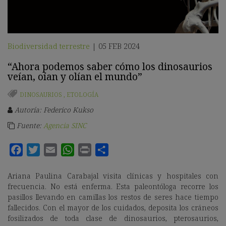
Biodiversidad terrestre
05 FEB 2024
|
“Ahora podemos saber cómo los dinosaurios
veían, oían y olían el mundo”
DINOSAURIOS
,
ETOLOGÍA
Autoría: Federico Kukso
Fuente:
Agencia SINC
Ariana Paulina Carabajal visita clínicas y hospitales con
frecuencia. No está enferma. Esta paleontóloga recorre los
pasillos llevando en camillas los restos de seres hace tiempo
fallecidos. Con el mayor de los cuidados, deposita los cráneos
fosilizados de toda clase de dinosaurios, pterosaurios,