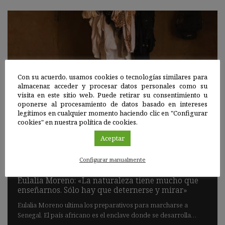
Con su acuerdo, usamos cookies o tecnologías similares para
almacenar, acceder y procesar datos personales como su
visita en este sitio web. Puede retirar su consentimiento u
oponerse al procesamiento de datos basado en intereses
legítimos en cualquier momento haciendo clic en "Configurar
cookies" en nuestra política de cookies.
Aceptar
Entrevista
|
30 NOV 2011
Configurar manualmente
Eulalia Moreno: «La naturaleza tiene mucho que
enseñarnos. Sólo hay que deternerse y mirar»
Eulalia Moreno ultima los preparativos para marcharse a
Senegal. El país africano es el enclave donde se desarrolla…