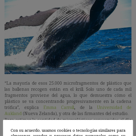
“La mayoría de esos 25.000 microfragmentos de plástico que
las ballenas recogen están en el krill. Solo uno de cada mil
fragmentos proviene del agua, lo que demuestra cómo el
plástico se va concentrando progresivamente en la cadena
trófica”, explica
Emma
Carroll
,
de la
Universidad de
Aukland
(Nueva Zelanda), y otra de las firmantes del estudio.
Para estimar la cantidad de microplásticos consumidos al día
por estos gigantes del mar, las investigadoras se basaron en
Con su acuerdo, usamos cookies o tecnologías similares para
un trabajo previo de la bióloga
Rochelle
almacenar, acceder y procesar datos personales como su