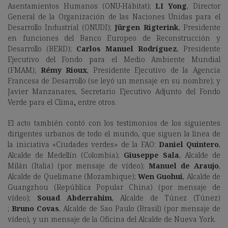
Asentamientos Humanos (ONU-Hábitat);
LI Yong
, Director
General de la Organización de las Naciones Unidas para el
Desarrollo Industrial (ONUDI);
Jürgen Rigterink
, Presidente
en funciones del Banco Europeo de Reconstrucción y
Desarrollo (BERD);
Carlos Manuel Rodríguez
, Presidente
Ejecutivo del Fondo para el Medio Ambiente Mundial
(FMAM);
Rémy Rioux
, Presidente Ejecutivo de la Agencia
Francesa de Desarrollo (se leyó un mensaje en su nombre); y
Javier Manzanares, Secretario Ejecutivo Adjunto del Fondo
Verde para el Clima
,
entre otros.
El acto también contó con los testimonios de los siguientes
dirigentes urbanos de todo el mundo, que siguen la línea de
la iniciativa «Ciudades verdes» de la FAO:
Daniel Quintero
,
Alcalde de Medellín (Colombia);
Giuseppe Sala
, Alcalde de
Milán (Italia) (por mensaje de vídeo);
Manuel de Araujo
,
Alcalde de Quelimane (Mozambique);
Wen Guohui
, Alcalde de
Guangzhou (República Popular China) (por mensaje de
vídeo);
Souad Abderrahim
, Alcalde de Túnez (Túnez)
;
Bruno Covas
, Alcalde de Sao Paulo (Brasil) (por mensaje de
vídeo), y un mensaje de la Oficina del Alcalde de Nueva York.