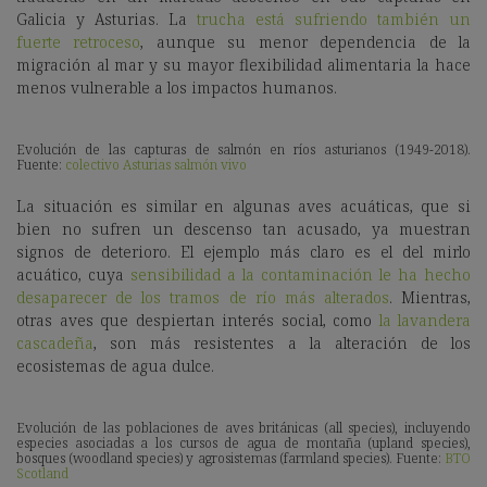
Galicia y Asturias. La
trucha está sufriendo también un
fuerte retroceso
, aunque su menor dependencia de la
migración al mar y su mayor flexibilidad alimentaria la hace
menos vulnerable a los impactos humanos.
Evolución de las capturas de salmón en ríos asturianos (1949-2018).
Fuente:
colectivo Asturias salmón vivo
La situación es similar en algunas
aves acuáticas, que si
bien no sufren un descenso tan acusado, ya muestran
signos de deterioro. El ejemplo más claro es el del mirlo
acuático, cuya
sensibilidad a la contaminación le ha hecho
desaparecer de los tramos de río más alterados
. Mientras,
otras aves que despiertan interés social, como
la lavandera
cascadeña
, son más resistentes a la alteración de los
ecosistemas de agua dulce.
Evolución de las poblaciones de aves británicas (all species), incluyendo
especies asociadas a los cursos de agua de montaña (upland species),
bosques (woodland species) y agrosistemas (farmland species). Fuente:
BTO
Scotland