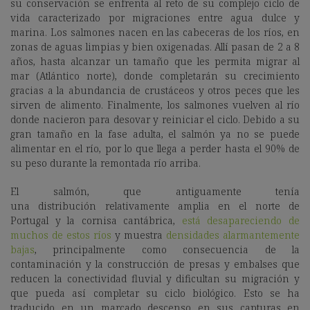
su conservación se enfrenta al reto de su complejo ciclo de
vida caracterizado por
migraciones entre agua dulce y
marina. Los salmones nacen en las cabeceras de los ríos, en
zonas de aguas limpias y bien oxigenadas. Allí pasan de 2 a 8
años, hasta alcanzar un tamaño que les permita migrar al
mar (Atlántico norte), donde completarán su crecimiento
gracias a la abundancia de crustáceos y otros peces que les
sirven de alimento. Finalmente, los salmones vuelven al río
donde nacieron para desovar y reiniciar el ciclo. Debido a su
gran tamaño en la fase adulta, el salmón ya no se puede
alimentar en el río, por lo que llega a perder hasta el 90% de
su peso durante la remontada río arriba.
El salmón, que antiguamente tenía
una
distribución relativamente amplia en el norte de
Portugal y la cornisa cantábrica,
está desapareciendo de
muchos de estos ríos
y muestra
densidades alarmantemente
bajas
, principalmente como consecuencia de la
contaminación y la construcción de presas y embalses que
reducen la conectividad fluvial y dificultan su migración y
que pueda así completar su ciclo biológico. Esto se ha
traducido en un marcado descenso
en sus capturas en