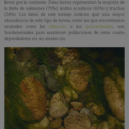
llevar por la corriente. Estas larvas representan la mayoría de
la dieta
de salmones (75%), mirlos acuáticos (65%) y truchas
(54%). Los datos de este trabajo indican que una mayor
abundancia de este tipo de larvas, entre las que encontramos
animales como las
efímeras
o los
quironómidos
, son
fundamentales para mantener poblaciones de estos cuatro
depredadores en un mismo río.