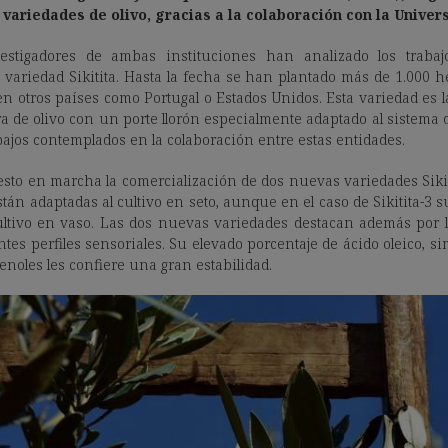
variedades de olivo, gracias a la colaboración con la Univer
vestigadores de ambas instituciones han analizado los traba
 variedad Sikitita. Hasta la fecha se han plantado más de 1.000 he
en otros países como Portugal o Estados Unidos. Esta variedad es 
 de olivo con un porte llorón especialmente adaptado al sistema 
bajos contemplados en la colaboración entre estas entidades.
esto en marcha la comercialización de dos nuevas variedades Sikitit
tán adaptadas al cultivo en seto, aunque en el caso de Sikitita-3 
cultivo en vaso. Las dos nuevas variedades destacan además por 
ntes perfiles sensoriales. Su elevado porcentaje de ácido oleico, sim
enoles les confiere una gran estabilidad.