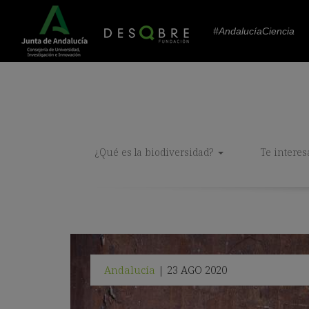
#AndalucíaCiencia
¿Qué es la biodiversidad?
Te interes
Andalucía
23 AGO 2020
|