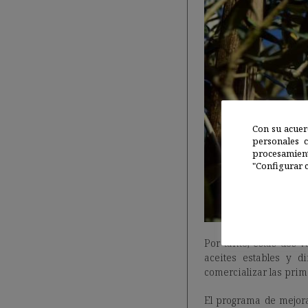
Con su acuer
personales 
procesamien
"Configurar c
Por tanto, estas dos 
aceites estables y 
comercializar las prim
El programa de mejora