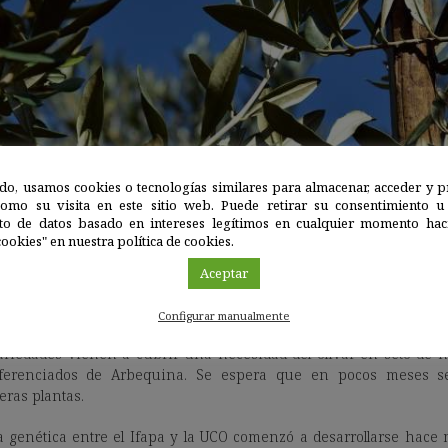
do, usamos cookies o tecnologías similares para almacenar, acceder y p
como su visita en este sitio web. Puede retirar su consentimiento u
to de datos basado en intereses legítimos en cualquier momento haci
ookies" en nuestra política de cookies.
Aceptar
Configurar manualmente
variedades vienen a cubrir una necesidad del olivar en seto de
diferenciados de Arbequina. Se espera que en pocos meses
eras plantas.
 genética entre el Ifapa y la UCO comenzó a desarrollarse hace