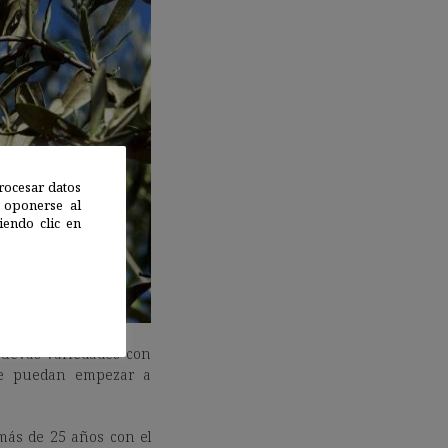
rocesar datos
 oponerse al
endo clic en
 nuevas variedades con
 se puedan empezar a
 más de 25 años con el