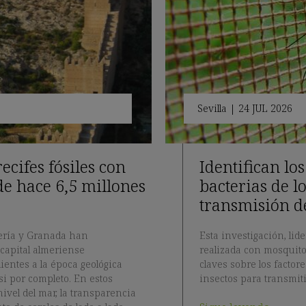
Sevilla
|
24 JUL 2026
cifes fósiles con
Identifican lo
de hace 6,5 millones
bacterias de l
transmisión d
mería y Granada han
Esta investigación, lid
 capital almeriense
realizada con mosquito
entes a la época geológica
claves sobre los factor
si por completo. En estos
insectos para transmit
nivel del mar, la transparencia