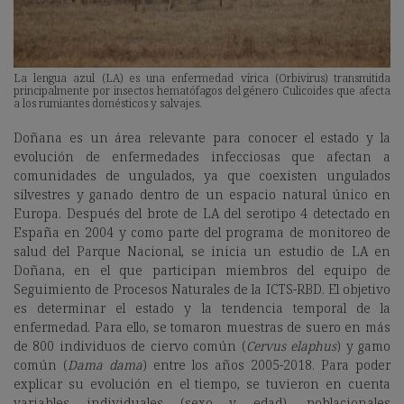
La lengua azul (LA) es una enfermedad vírica (Orbivirus) transmitida
principalmente por insectos hematófagos del género Culicoides que afecta
a los rumiantes domésticos y salvajes.
Doñana es un área relevante para conocer el estado y la
evolución de enfermedades infecciosas que afectan a
comunidades de ungulados, ya que coexisten ungulados
silvestres y ganado dentro de un espacio natural único en
Europa. Después del brote de LA del serotipo 4 detectado en
España en 2004 y como parte del programa de monitoreo de
salud del Parque Nacional, se inicia un estudio de LA en
Doñana, en el que participan miembros del equipo de
Seguimiento de Procesos Naturales de la ICTS-RBD. El objetivo
es determinar el estado y la tendencia temporal de la
enfermedad. Para ello, se tomaron muestras de suero en más
de 800 individuos de ciervo común (
Cervus elaphus
) y gamo
común (
Dama dama
) entre los años 2005-2018. Para poder
explicar su evolución en el tiempo, se tuvieron en cuenta
variables individuales (sexo y edad), poblacionales