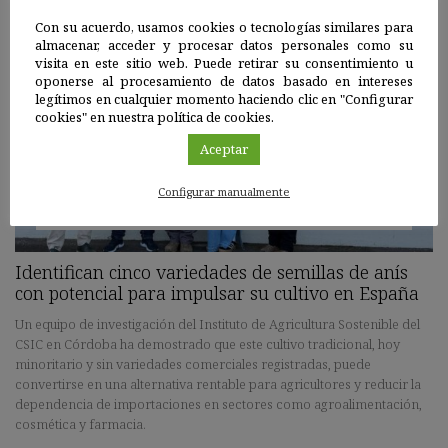
Con su acuerdo, usamos cookies o tecnologías similares para
almacenar, acceder y procesar datos personales como su
visita en este sitio web. Puede retirar su consentimiento u
oponerse al procesamiento de datos basado en intereses
legítimos en cualquier momento haciendo clic en "Configurar
cookies" en nuestra política de cookies.
Aceptar
Configurar manualmente
Córdoba
|
19 ABR 2026
Identifican cinco variedades de semillas de anís
con potencial para impulsar su cultivo en España
Un equipo de investigación del Instituto de Agricultura Sostenible del
CSIC en Córdoba ha demostrado que este cultivo tradicional, hoy
minoritario y sin variedades comerciales registradas, puede
convertirse en una alternativa rentable para agricultores y reducir la
dependencia de importaciones en sectores como agroalimentación,
cosmética y farmacia.