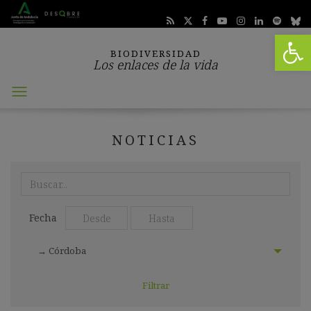
Abrir 
BIODIVERSIDAD
Los enlaces de la vida
Abrir
menú
NOTICIAS
Realiza
aquí
tu
Seleccionar
Seleccionar
búsqueda:
Fecha
fecha
fecha
desde:
hasta:
Seleccionar
→ Córdoba
localización: