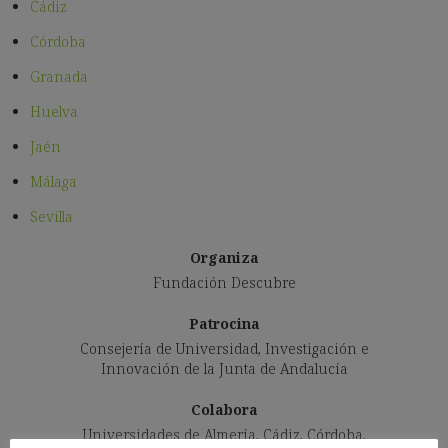
Cádiz
Córdoba
Granada
Huelva
Jaén
Málaga
Sevilla
Organiza
Fundación Descubre
Patrocina
Consejería de Universidad, Investigación e
Innovación de la Junta de Andalucía
Colabora
Universidades de Almería, Cádiz, Córdoba,