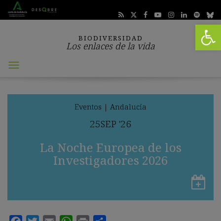
Abrir 
BIODIVERSIDAD
Los enlaces de la vida
Abrir
menú
Eventos
|
Andalucía
25
SEP
'26
La Noche Europea de los
Investigadores 2026