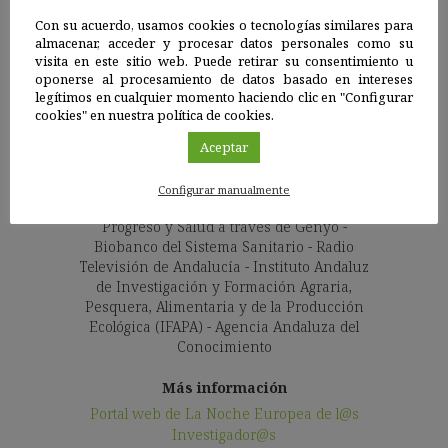
Granada, Huelva, Jaén, Málaga, Pablo de
Con su acuerdo, usamos cookies o tecnologías similares para
Olavide y Sevilla - Centros del CSIC (la Casa
almacenar, acceder y procesar datos personales como su
de la Ciencia, el Instituto de Astrofísica de
visita en este sitio web. Puede retirar su consentimiento u
Andalucía, la Estación Experimental del
oponerse al procesamiento de datos basado en intereses
Zaidín, el Instituto de Estudios Sociales
legítimos en cualquier momento haciendo clic en "Configurar
Avanzados, el Instituto de Parasitología y
cookies" en nuestra política de cookies.
Biomedicina López-Neyra, la Escuela de
Estudios Árabes, el Instituto de Agricultura
Aceptar
Sostenible y la Estación Experimental de
Zonas Áridas) - IMGEMA-Real Jardín
Configurar manualmente
Botánico de Córdoba - Fundación Pública
Progreso y Salud a través de Genyo -
Biobanco del Sistema Sanitario - Radio
Televisión de Andalucía - Instituto Andaluz
de Investigación y Formación Agraria,
Pesquera, Alimentaria y de la Producción
Ecológica (IFAPA) - Agencia Andaluza del
Conocimiento
Más información
Portal web de La Noche Europea de l@s
Investigador@s