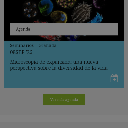
Agenda
Seminarios
|
Granada
08
SEP
'26
Microscopía de expansión: una nueva
perspectiva sobre la diversidad de la vida
Gu
en
Go
Ver más agenda
Ca