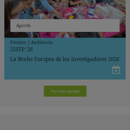
Agenda
Eventos
|
Andalucía
25
SEP
'26
La Noche Europea de los Investigadores 2026
Gu
en
Go
Ver más agenda
Ca