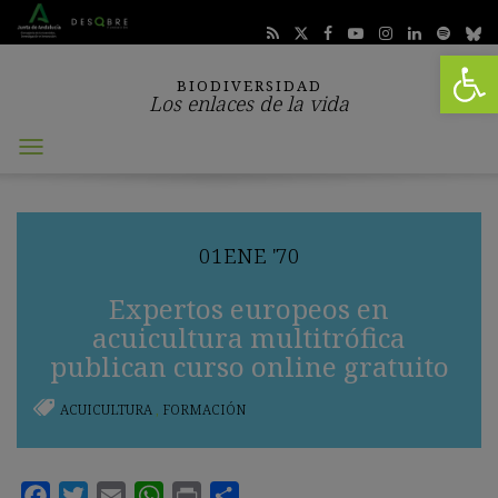
Abrir 
BIODIVERSIDAD
Los enlaces de la vida
Abrir
menú
01
ENE
'70
Expertos europeos en
acuicultura multitrófica
publican curso online gratuito
ACUICULTURA
,
FORMACIÓN