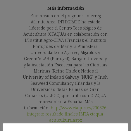
Más información
Enmarcado en el programa Interreg
Atlantic Area, INTEGRATE ha estado
liderado por el Centro Tecnológico de
Acuicultura (CTAQUA) en colaboración con
L’Institut Agro-CEVA (Francia); el Instituto
Portugués del Mar y la Atmósfera,
Universidade do Algarve, Algaplus y
GreenCoLAB (Portugal); Bangor University
y la Asociación Escocesa para las Ciencias
Marinas (Reino Unido); National
University of Ireland Galway (NUIG) y Irish
Seaweed Consultancy (Irlanda); y la
Universidad de las Palmas de Gran
Canarias (ULPGC) que junto con CTAQUA
representan a España. Más
información:
http://www.ctaqua.es/230626-
integrate-resultado-finales-IMTA-ctaqua-
acuicultura.aspx