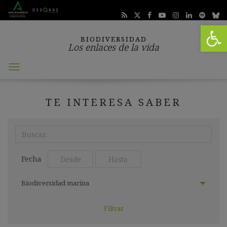
Abrir 
BIODIVERSIDAD
Los enlaces de la vida
Abrir
menú
TE INTERESA SABER
Realiza
aquí
tu
Seleccionar
Seleccionar
búsqueda:
Fecha
fecha
fecha
desde:
hasta:
Seleccionar
Biodiversidad marina
categoría: