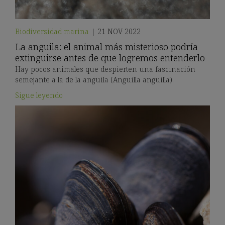
Biodiversidad marina
|
21 NOV 2022
La anguila: el animal más misterioso podría
extinguirse antes de que logremos entenderlo
Hay pocos animales que despierten una fascinación
semejante a la de la anguila (Anguilla anguilla).
Sigue leyendo