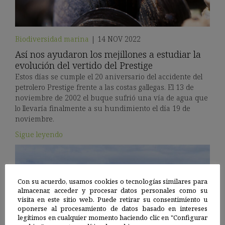
Biodiversidad marina
|
14 NOV 2022
Así nos ayudaron los mejillones a estudiar la
evolución del vertido del Prestige
Estos días se cumple el 20 aniversario del accidente del
petrolero Prestige frente a las costas gallegas. El 13 de
noviembre de 2002 el buque sufrió una vía de agua que
lo llevaría finalmente a su hundimiento el día 19 de
noviembre.
Sigue leyendo
Con su acuerdo, usamos cookies o tecnologías similares para
almacenar, acceder y procesar datos personales como su
visita en este sitio web. Puede retirar su consentimiento u
oponerse al procesamiento de datos basado en intereses
legítimos en cualquier momento haciendo clic en "Configurar