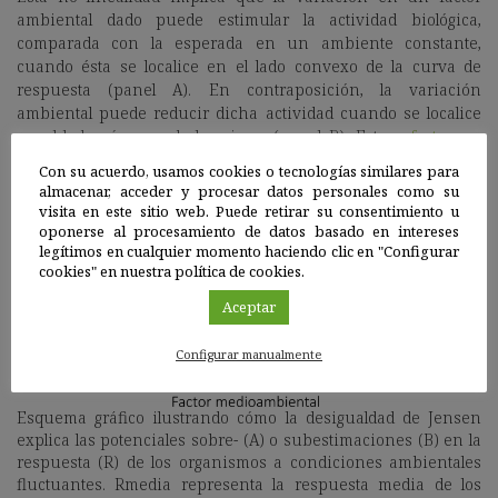
ambiental dado puede estimular la actividad biológica,
comparada con la esperada en un ambiente constante,
cuando ésta se localice en el lado convexo de la curva de
respuesta (panel A). En contraposición, la variación
ambiental puede reducir dicha actividad cuando se localice
en el lado cóncavo de la misma (panel B). Estos
efectos no
lineales
pueden verse acentuados a medida que la variación
Con su acuerdo, usamos cookies o tecnologías similares para
ambiental alrededor de la media aumenta.
almacenar, acceder y procesar datos personales como su
visita en este sitio web. Puede retirar su consentimiento u
oponerse al procesamiento de datos basado en intereses
legítimos en cualquier momento haciendo clic en "Configurar
cookies" en nuestra política de cookies.
Aceptar
Configurar manualmente
Esquema gráfico ilustrando cómo la desigualdad de Jensen
explica las potenciales sobre- (A) o subestimaciones (B) en la
respuesta (R) de los organismos a condiciones ambientales
fluctuantes. Rmedia representa la respuesta media de los