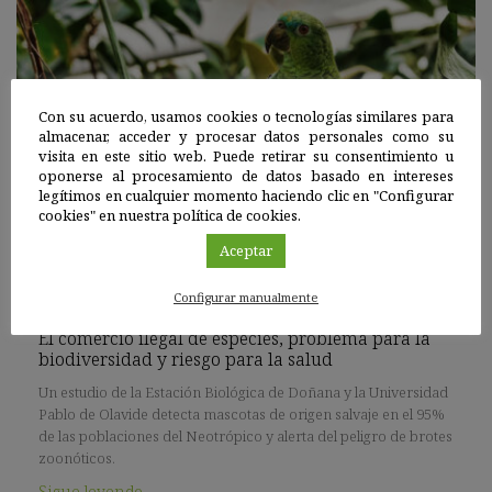
Con su acuerdo, usamos cookies o tecnologías similares para
almacenar, acceder y procesar datos personales como su
visita en este sitio web. Puede retirar su consentimiento u
oponerse al procesamiento de datos basado en intereses
legítimos en cualquier momento haciendo clic en "Configurar
cookies" en nuestra política de cookies.
Aceptar
España
|
25 ABR 2024
Configurar manualmente
El comercio ilegal de especies, problema para la
biodiversidad y riesgo para la salud
Un estudio de la Estación Biológica de Doñana y la Universidad
Pablo de Olavide detecta mascotas de origen salvaje en el 95%
de las poblaciones del Neotrópico y alerta del peligro de brotes
zoonóticos.
Sigue leyendo