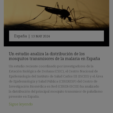
España
|
13 MAY 2024
Un estudio analiza la distribución de los
mosquitos transmisores de la malaria en España
Un estudio reciente coordinado por investigadores de la
Estación Biológica de Doñana (CSIC), el Centro Nacional de
Epidemiología del Instituto de Salud Carlos III (ISCIII) y el Área
de Epidemiología y Salud Pública (CIBERESP) del Centro de
Investigación Biomédica en Red (CIBER-ISCIII) ha analizado
la distribución del principal mosquito transmisor de paludismo
presente en España.
Sigue leyendo