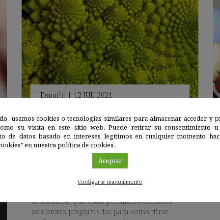
España
|
12 JUL 2021
do, usamos cookies o tecnologías similares para almacenar, acceder y p
como su visita en este sitio web. Puede retirar su consentimiento u
Resuelto el misterio de la curiosa
to de datos basado en intereses legítimos en cualquier momento haci
forma de la coliflor romanesco
ookies" en nuestra política de cookies.
Combinando modelos matemáticos y
Aceptar
biología vegetal, científicos del Instituto de
Biología Molecular y Celular de Plantas (UPV-
Configurar manualmente
CSIC) y otros centros internacionales han
descubierto que estas peculiares coliflores
son brotes programados para convertirse