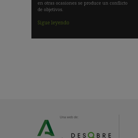
en otras ocasiones se produce un conflicto
de objetivos.
Sigue leyendo
Una web de: