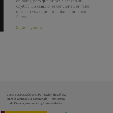
en flores, pero que nunca alcanzan su
objetivo. En cambio, se convierten en tallos,
que a su vez siguen intentando producir
flores.
Sigue leyendo
Con la colaboración de la
Fundación Española
para la Ciencia y la Tecnología — Ministerio
de Ciencia, Innovación y Universidades