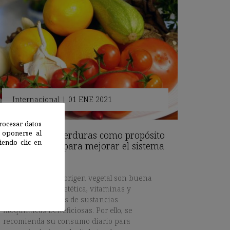
Internacional
|
01 ENE 2021
rocesar datos
 oponerse al
Más frutas y verduras como propósito
endo clic en
de año nuevo para mejorar el sistema
inmunitario
Los alimentos de origen vegetal son buena
fuente de fibra dietética, vitaminas y
minerales, además de sustancias
fitoquímicas beneficiosas. Por ello, se
recomienda su consumo diario para