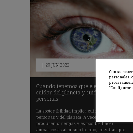
|
20 JUN 2022
Con su acuer
personales 
procesamien
Cuando tenemos que elegir entre
"Configurar c
cuidar del planeta y cuidar de las
personas
La sostenibilidad implica cuidar de las
personas y del planeta. A veces, se
producen sinergias y es posible hacer
ambas cosas al mismo tiempo, mientras que