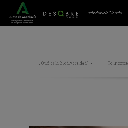
#AndalucíaCiencia
¿Qué es la biodiversidad?
Te interes