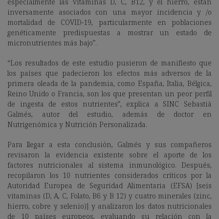
especialmente las vitaminas D, C, B12, y el hierro, están
inversamente asociados con una mayor incidencia y /o
mortalidad de COVID-19, particularmente en poblaciones
genéticamente predispuestas a mostrar un estado de
micronutrientes más bajo”.
“Los resultados de este estudio pusieron de manifiesto que
los países que padecieron los efectos más adversos de la
primera oleada de la pandemia, como España, Italia, Bélgica,
Reino Unido o Francia, son los que presentan un peor perfil
de ingesta de estos nutrientes”, explica a SINC
Sebastià
Galmés, autor del estudio, además de doctor en
Nutrigenómica y Nutrición Personalizada.
Para llegar a esta conclusión, Galmés y sus compañeros
revisaron la evidencia existente sobre el aporte de los
factores nutricionales al sistema inmunológico. Después,
recopilaron los
10 nutrientes considerados críticos por la
Autoridad Europea de Seguridad Alimentaria (EFSA) [seis
vitaminas (D, A, C, Folato, B6 y B 12) y cuatro minerales (zinc,
hierro, cobre y selenio)] y analizaron los datos nutricionales
de 10 países europeos, evaluando su relación con la