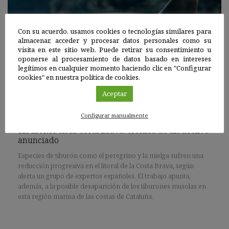
Con su acuerdo, usamos cookies o tecnologías similares para
almacenar, acceder y procesar datos personales como su
visita en este sitio web. Puede retirar su consentimiento u
oponerse al procesamiento de datos basado en intereses
legítimos en cualquier momento haciendo clic en "Configurar
cookies" en nuestra política de cookies.
Aceptar
España
|
19 JUL 2021
Configurar manualmente
Tiburones en la Costa Brava: crónica de un declive
anunciado
Especies de tiburón como el peregrino y la mielga sufren una
reducción progresiva en el litoral de la Costa Brava, según
alerta un grupo de expertos españoles. El trabajo apunta,
además, a la posible desaparición de los tiburones musolas en
esta región marina de las costas de Cataluña.