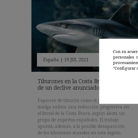
Con su acuer
personales 
España
|
19 JUL 2021
procesamien
"Configurar c
Tiburones en la Costa Brava: crónica
de un declive anunciado
Especies de tiburón como el peregrino y la
mielga sufren una reducción progresiva en
el litoral de la Costa Brava, según alerta un
grupo de expertos españoles. El trabajo
apunta, además, a la posible desaparición
de los tiburones musolas en esta región