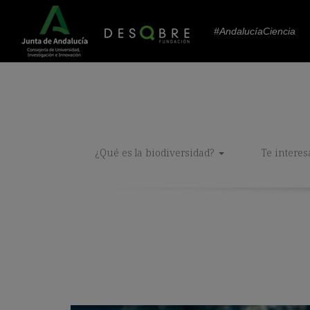
#AndalucíaCiencia
¿Qué es la biodiversidad?
Te interes