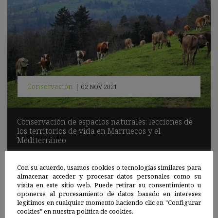
Conservación
|
02 NOV 2021
Conservación de espacios naturales: lecciones de
los territorios de vida en Marruecos y el
Mediterráneo
Al igual que el aceite de oliva o la dieta mediterránea,
el pastoralismo es emblemático en el Mediterráneo. Al mismo
Con su acuerdo, usamos cookies o tecnologías similares para
tiempo, aquí la velocidad del cambio climático es mayor que la
almacenar, acceder y procesar datos personales como su
que señalan las tendencias globales.
visita en este sitio web. Puede retirar su consentimiento u
oponerse al procesamiento de datos basado en intereses
Sigue leyendo
legítimos en cualquier momento haciendo clic en "Configurar
cookies" en nuestra política de cookies.