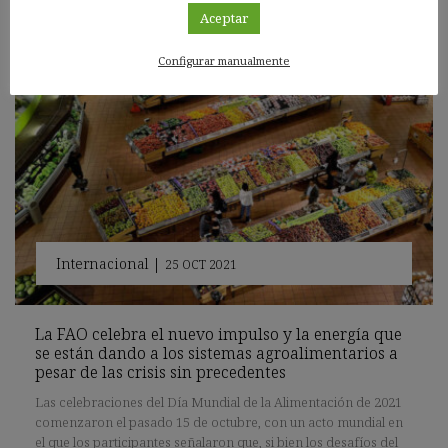
Aceptar
Configurar manualmente
Internacional
|
25 OCT 2021
La FAO celebra el nuevo impulso y la energía que
se están dando a los sistemas agroalimentarios a
pesar de las crisis sin precedentes
Las celebraciones del Día Mundial de la Alimentación de 2021
comenzaron el pasado 15 de octubre, con un acto mundial en
el que los participantes señalaron que, si bien los desafíos del