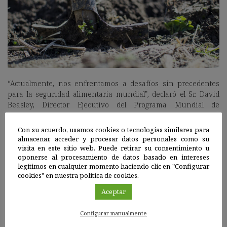
“Actualmente, nos enfrentamos a desafíos sin precedentes
para la seguridad alimentaria mundial”, declaró el Sr. David
Beasley, Director Ejecutivo del Programa Mundial de
Alimentos (PMA). “Solo lograremos poner fin al hambre si
velamos por que nuestros sistemas alimentarios mundiales
Con su acuerdo, usamos cookies o tecnologías similares para
se adapten al siglo XXI. Por este motivo es que, en el PMA,
almacenar, acceder y procesar datos personales como su
estamos trabajando para fortalecer los sistemas alimentarios
visita en este sitio web. Puede retirar su consentimiento u
oponerse al procesamiento de datos basado en intereses
de forma que fomenten las dietas saludables de todas las
legítimos en cualquier momento haciendo clic en "Configurar
personas, especialmente las comunidades más vulnerables”.
cookies" en nuestra política de cookies.
Nuestras acciones son nuestro futuro: todos podemos ser
Aceptar
héroes de la alimentación.
Configurar manualmente
El tema del Día Mundial de la Alimentación de este año,