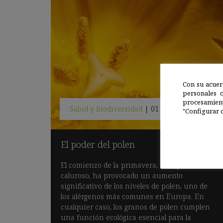
Con su acuer
personales 
procesamien
Salud y biodiversidad
|
01 MAY 2023
"Configurar c
El poder del polen
El comienzo de la primavera, seco y
caluroso, ha provocado un aumento
significativo de los niveles de polen, uno de
los alérgenos más comunes en Europa. En
cualquier caso, los granos de polen cumplen
una función ecológica esencial para la