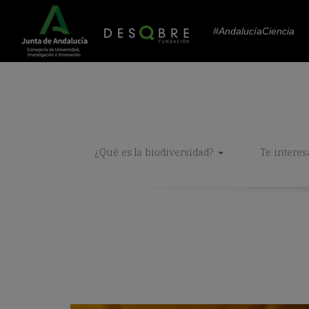
#AndalucíaCiencia
¿Qué es la biodiversidad?
Te interes