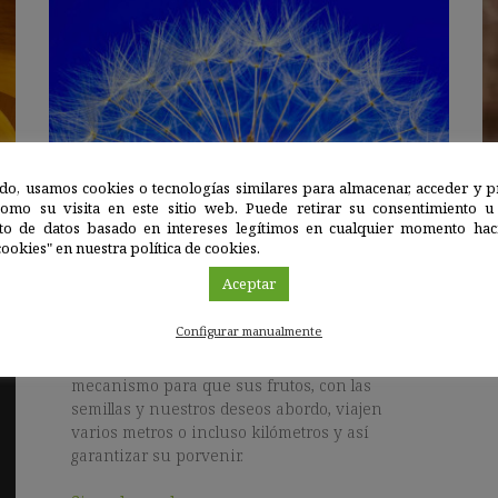
do, usamos cookies o tecnologías similares para almacenar, acceder y p
como su visita en este sitio web. Puede retirar su consentimiento u
Europa
|
19 DIC 2022
to de datos basado en intereses legítimos en cualquier momento haci
ookies" en nuestra política de cookies.
Aceptar
Descubierta la mecánica oculta del
vuelo del diente de león
Configurar manualmente
El diente de león emplea un fascinante
mecanismo para que sus frutos, con las
semillas y nuestros deseos abordo, viajen
varios metros o incluso kilómetros y así
garantizar su porvenir.