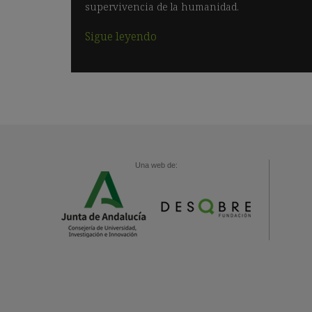
supervivencia de la humanidad.
Sigue leyendo
Una web de: