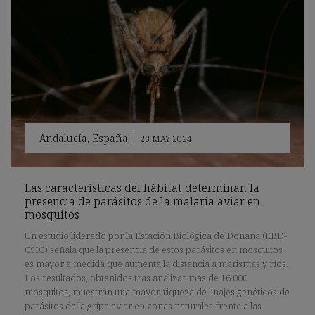
Andalucía
,
España
|
23 MAY 2024
Las características del hábitat determinan la
presencia de parásitos de la malaria aviar en
mosquitos
Un estudio liderado por la Estación Biológica de Doñana (EBD-
CSIC) señala que la presencia de estos parásitos en mosquitos
es mayor a medida que aumenta la distancia a marismas y ríos.
Los resultados, obtenidos tras analizar más de 16.000
mosquitos, muestran una mayor riqueza de linajes genéticos de
parásitos de la gripe aviar en zonas naturales frente a las