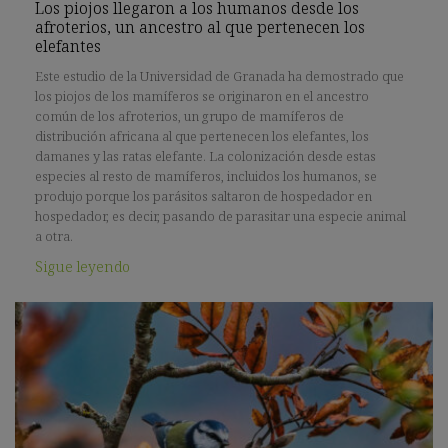
Los piojos llegaron a los humanos desde los
afroterios, un ancestro al que pertenecen los
elefantes
Este estudio de la Universidad de Granada ha demostrado que
los piojos de los mamíferos se originaron en el ancestro
común de los afroterios, un grupo de mamíferos de
distribución africana al que pertenecen los elefantes, los
damanes y las ratas elefante. La colonización desde estas
especies al resto de mamíferos, incluidos los humanos, se
produjo porque los parásitos saltaron de hospedador en
hospedador, es decir, pasando de parasitar una especie animal
a otra.
Sigue leyendo