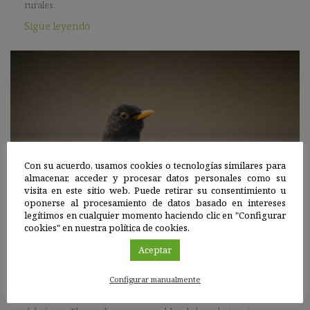
rurales.
Sigue leyendo
Con su acuerdo, usamos cookies o tecnologías similares para
almacenar, acceder y procesar datos personales como su
visita en este sitio web. Puede retirar su consentimiento u
oponerse al procesamiento de datos basado en intereses
Andalucía
,
España
|
legítimos en cualquier momento haciendo clic en "Configurar
10 ABR 2024
cookies" en nuestra política de cookies.
Aceptar
Nuevos linajes de parásitos sanguíneos exclusivos
de aves que habitan en entornos urbanos
Configurar manualmente
Los resultados del estudio han revelado que algunos parásitos