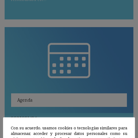
Agenda
23
NOV
'21
Buenas prácticas agro-ambientales del siglo
Con su acuerdo, usamos cookies o tecnologías similares para
almacenar, acceder y procesar datos personales como su
XXI