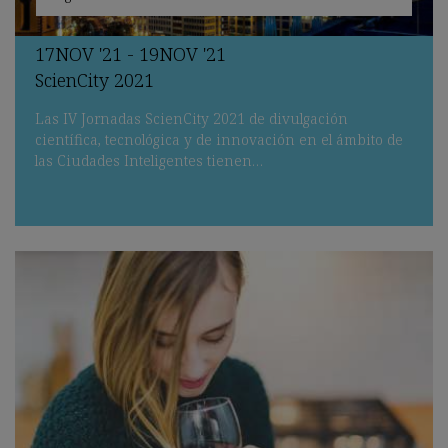
17
NOV
'21 - 19
NOV
'21
ScienCity 2021
Las IV Jornadas ScienCity 2021 de divulgación
científica, tecnológica y de innovación en el ámbito de
las Ciudades Inteligentes tienen…