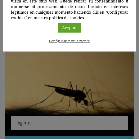
visita en este sitio web. Puede retirar su consentimiento u
oponerse al procesamiento de datos basado en intereses
Jornada técnica sobre la buenas prácticas agro-
legítimos en cualquier momento haciendo clic en "Configurar
ambientales en el siglo XXI consistentes en una
cookies" en nuestra política de cookies.
conferencia inaugural seguida de…
Aceptar
Configurar manualmente
Agenda