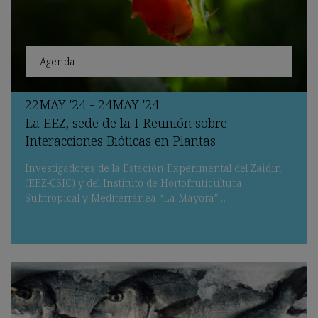
Agenda
22
MAY
'24 - 24
MAY
'24
La EEZ, sede de la I Reunión sobre
Interacciones Bióticas en Plantas
Investigadores de la Estación Experimental del Zaidin
(EEZ-CSIC) y del Instituto de Hortofruticultura
Subtropical y Mediterránea “La Mayora”…