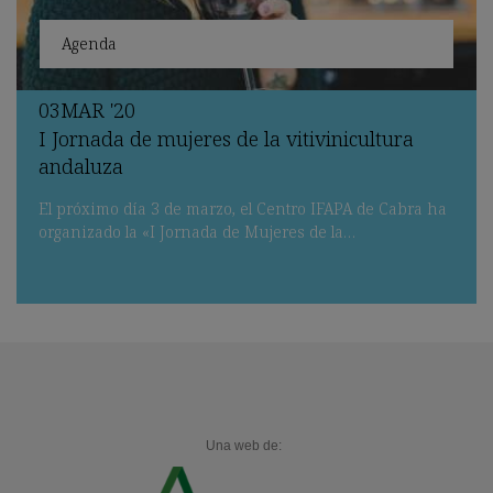
Agenda
03
MAR
'20
I Jornada de mujeres de la vitivinicultura
andaluza
El próximo día 3 de marzo, el Centro IFAPA de Cabra ha
organizado la «I Jornada de Mujeres de la…
Una web de: