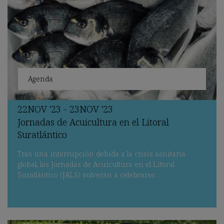
Agenda
22
NOV
'23 - 23
NOV
'23
Jornadas de Acuicultura en el Litoral
Suratlántico
Tras una interrupción debida a la crisis sanitaria
global, las Jornadas de Acuicultura en el Litoral
Suratlántico (JALS) volverán a celebrarse…