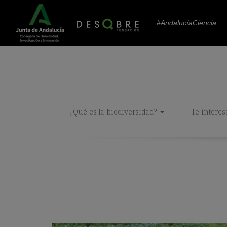
#AndalucíaCiencia
¿Qué es la biodiversidad?
Te interes