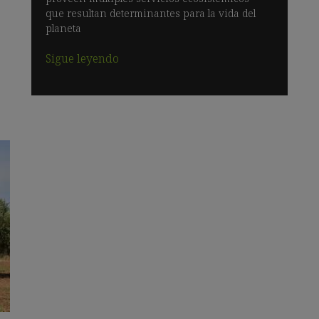
que resultan determinantes para la vida del
planeta
Sigue leyendo