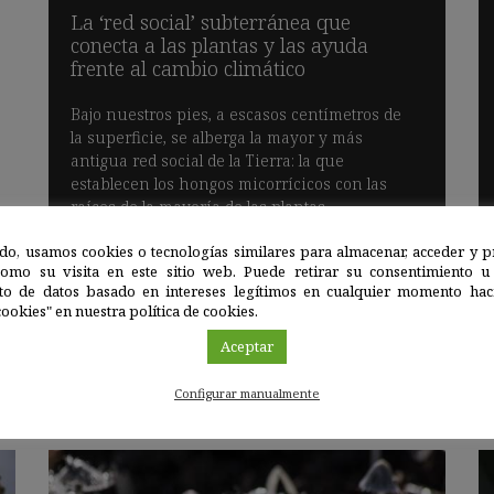
La ‘red social’ subterránea que
conecta a las plantas y las ayuda
frente al cambio climático
Bajo nuestros pies, a escasos centímetros de
la superficie, se alberga la mayor y más
antigua red social de la Tierra: la que
establecen los hongos micorrícicos con las
raíces de la mayoría de las plantas.
do, usamos cookies o tecnologías similares para almacenar, acceder y p
Sigue leyendo
como su visita en este sitio web. Puede retirar su consentimiento u
to de datos basado en intereses legítimos en cualquier momento haci
ookies" en nuestra política de cookies.
Aceptar
Configurar manualmente