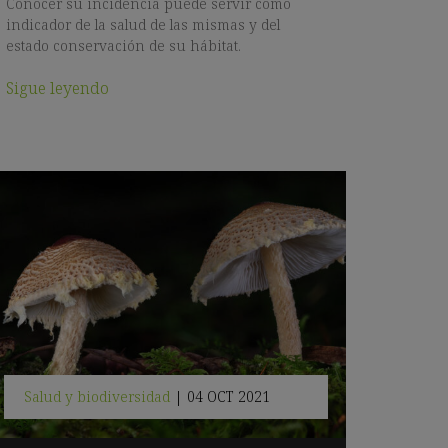
Conocer su incidencia puede servir como
indicador de la salud de las mismas y del
estado conservación de su hábitat.
Sigue leyendo
Salud y biodiversidad
|
04 OCT 2021