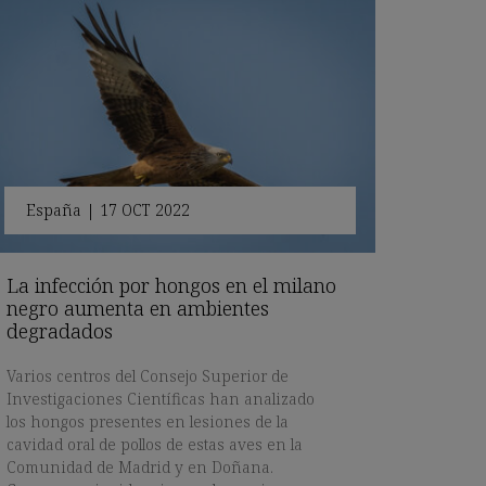
España
|
17 OCT 2022
La infección por hongos en el milano
negro aumenta en ambientes
degradados
Varios centros del Consejo Superior de
Investigaciones Científicas han analizado
los hongos presentes en lesiones de la
cavidad oral de pollos de estas aves en la
Comunidad de Madrid y en Doñana.