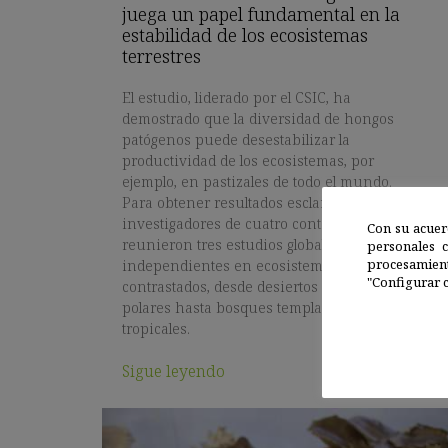
juega un papel fundamental en la
estabilidad de los ecosistemas
terrestres
El estudio, liderado por el CSIC, ha
demostrado que la diversidad de hongos
patógenos puede desestabilizar la
productividad de los ecosistemas, por
ejemplo, en pastizales de todo el mundo.
Para obtener resultados esclarecedores,
investigadores de cuatro continentes
Con su acuer
reunieron tres estudios globales
personales 
procesamien
independientes en ecosistemas terrestres
"Configurar c
contrastados, desde desiertos y zonas
polares hasta bosques templados y
tropicales.
Sigue leyendo