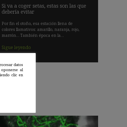
Si va a coger setas, estas son las que
debería evitar
Por fin el otoño, esa estación llena de
colores llamativos: amarillo, naranja, rojo,
marrón… También época en la…
Sigue leyendo
rocesar datos
 oponerse al
endo clic en