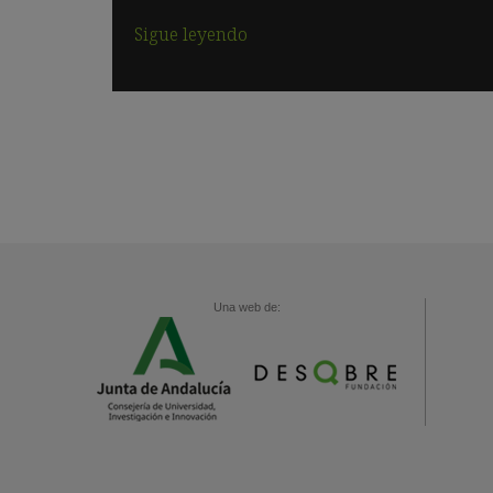
Sigue leyendo
Una web de: