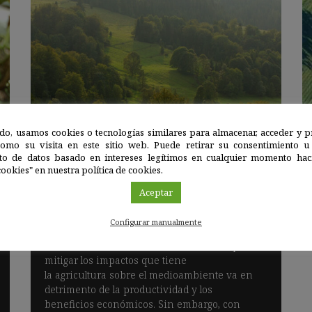
do, usamos cookies o tecnologías similares para almacenar, acceder y p
como su visita en este sitio web. Puede retirar su consentimiento u
Biodiversidad terrestre
|
13 OCT 2021
to de datos basado en intereses legítimos en cualquier momento haci
ookies" en nuestra política de cookies.
Aceptar
La diversidad de plantas aumenta la
cosecha y mitiga la sequía
Configurar manualmente
Tradicionalmente, se tiene la visión de que
mitigar los impactos que tiene
la agricultura sobre el medioambiente va en
detrimento de la productividad y los
beneficios económicos. Sin embargo, con