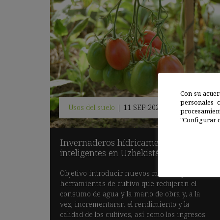
Con su acuer
personales 
Usos del suelo
|
11 SEP 2023
procesamien
"Configurar c
Invernaderos hídricamente
inteligentes en Uzbekistán
Objetivo introducir nuevos métodos y
herramientas de cultivo que redujeran el
consumo de agua y la mano de obra y, a la
vez, incrementaran el rendimiento y la
calidad de los cultivos, así como los ingresos.