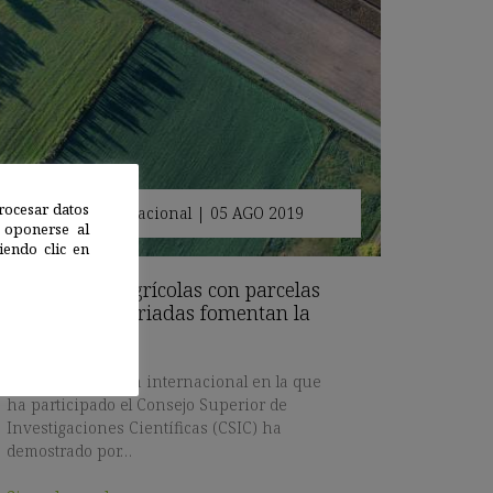
rocesar datos
España
,
Internacional
|
05 AGO 2019
 oponerse al
endo clic en
Los paisajes agrícolas con parcelas
pequeñas y variadas fomentan la
biodiversidad
Una investigación internacional en la que
ha participado el Consejo Superior de
Investigaciones Científicas (CSIC) ha
demostrado por…