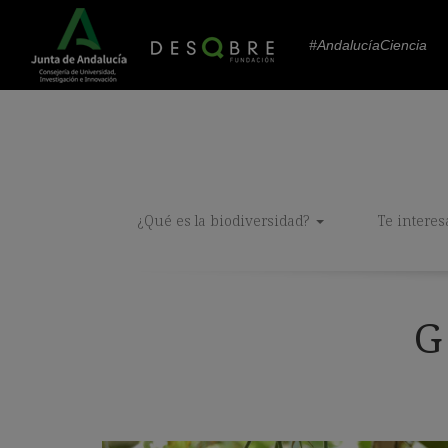
#AndalucíaCiencia
¿Qué es la biodiversidad?
Te interes
G