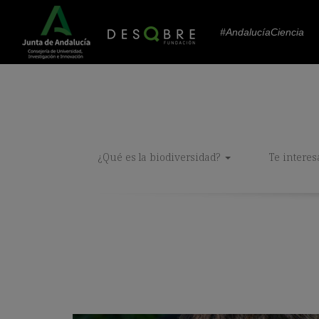
#AndalucíaCiencia
¿Qué es la biodiversidad?
Te interes