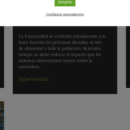
Aceptar
Proteger las razas de ganado
Configurar manualmente
autóctonas también es conservar la
biodiversidad
La humanidad se enfrenta actualmente, y lo
hará durante las próximas décadas, al reto
de alimentar a toda la población. Al mismo
tiempo, se debe reducir el impacto que los
sistemas alimentarios tienen sobre la
naturaleza.
Sigue leyendo