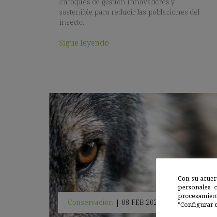
enfoques de gestión innovadores y
sostenible para reducir las poblaciones del
insecto.
Sigue leyendo
Con su acuer
personales 
procesamien
Conservación
|
08 FEB 2021
"Configurar c