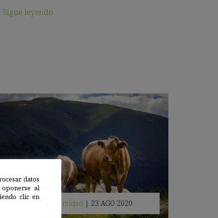
Sigue leyendo
rocesar datos
 oponerse al
endo clic en
Salud y biodiversidad
|
23 AGO 2020