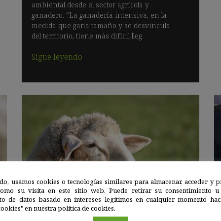
ambiental desde el sector agrícola y
ganadero. “La ganadería intensiva, en la
medida que gana tamaño y se desvincula
del territorio, tiene más difícil lleg
Sigue leyendo
do, usamos cookies o tecnologías similares para almacenar, acceder y p
como su visita en este sitio web. Puede retirar su consentimiento u
to de datos basado en intereses legítimos en cualquier momento haci
Biodiversidad terrestre
|
13 OCT 2020
ookies" en nuestra política de cookies.