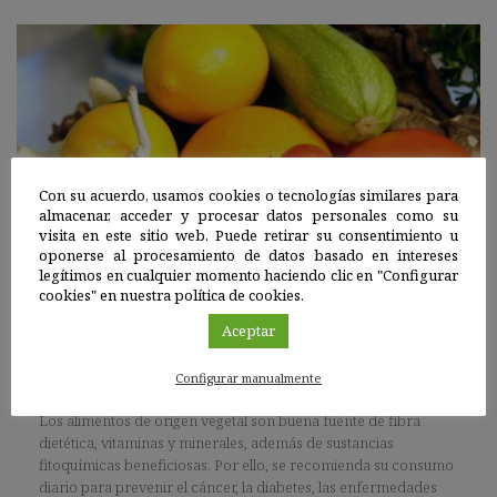
Con su acuerdo, usamos cookies o tecnologías similares para
almacenar, acceder y procesar datos personales como su
visita en este sitio web. Puede retirar su consentimiento u
oponerse al procesamiento de datos basado en intereses
legítimos en cualquier momento haciendo clic en "Configurar
Internacional
|
01 ENE 2021
cookies" en nuestra política de cookies.
Aceptar
Más frutas y verduras como propósito de año
Configurar manualmente
nuevo para mejorar el sistema inmunitario
Los alimentos de origen vegetal son buena fuente de fibra
dietética, vitaminas y minerales, además de sustancias
fitoquímicas beneficiosas. Por ello, se recomienda su consumo
diario para prevenir el cáncer, la diabetes, las enfermedades