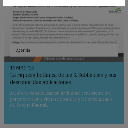
Agenda
15
MAY
'22
La riqueza botánica de las S. Subbéticas y sus
desconocidas aplicaciones
Acción de sensibilización ambiental consistente en
poner en valor la riqueza botánica y los endemismos
del Parque Natural…