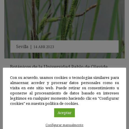
Sevilla
|
14 ABR 2023
Botánicos de la Universidad Pablo de Olavide
dedican una nueva especie de planta a El Quijote
Con su acuerdo, usamos cookies o tecnologías similares para
Catalogan una nueva especie de planta endémica de La
almacenar, acceder y procesar datos personales como su
Mancha, escenario de la famosa obra literaria de Miguel de
visita en este sitio web. Puede retirar su consentimiento u
Cervantes, que pertenece a la familia del papiro.
oponerse al procesamiento de datos basado en intereses
legítimos en cualquier momento haciendo clic en "Configurar
Sigue leyendo
cookies" en nuestra política de cookies.
Aceptar
Configurar manualmente