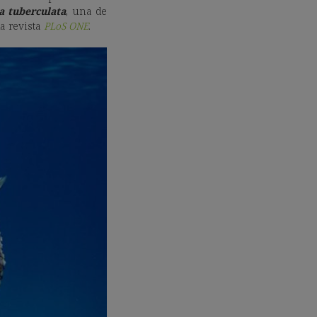
a tuberculata
, una de
la revista
PLoS ONE
.