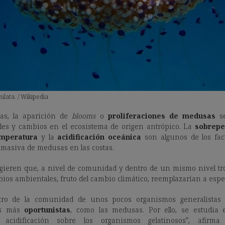
lata. / Wikipedia
as, la aparición de
blooms
o
proliferaciones de medusas
se
les y cambios en el ecosistema de origen antrópico. La
sobrepe
emperatura
y la
acidificación oceánica
son algunos de los fac
n masiva de medusas en las costas.
gieren que, a nivel de comunidad y dentro de un mismo nivel tró
bios ambientales, fruto del cambio climático, reemplazarían a esp
ro de la comunidad de unos pocos organismos generalistas 
ros más
oportunistas
, como las medusas. Por ello, se estudia e
 acidificación sobre los organismos gelatinosos”, afirm