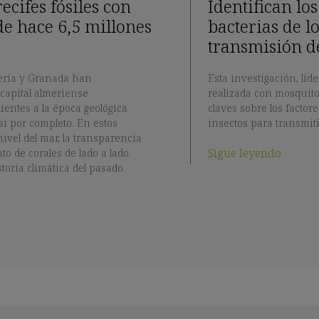
cifes fósiles con
Identifican lo
de hace 6,5 millones
bacterias de l
transmisión d
mería y Granada han
Esta investigación, lid
 capital almeriense
realizada con mosquito
entes a la época geológica
claves sobre los factor
si por completo. En estos
insectos para transmit
nivel del mar, la transparencia
Sigue leyendo
to de corales de lado a lado.
toria climática del pasado.