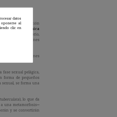
rocesar datos
 oponerse al
atura y la disminución
endo clic en
CC
) sobre la
dinámica
trolado de laboratorio,
de elevadas emisiones
e bajo las condiciones
 fase sexual pelágica,
en forma de pequeños
n sexual, se forma una
 tuberculata
), lo que da
ar a una metamorfosis─
ecerán y se convertirán