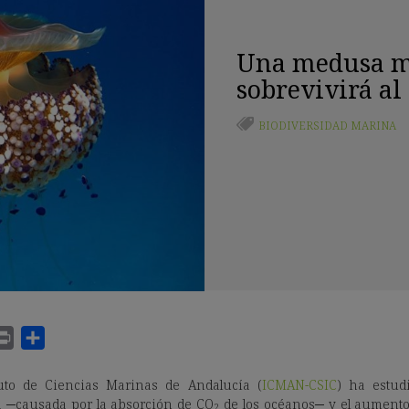
Una medusa m
sobrevivirá al
BIODIVERSIDAD MARINA
uto de Ciencias Marinas de Andalucía (
ICMAN-CSIC
) ha estudi
a ─causada por la absorción de CO
de los océanos─ y el aumento
2