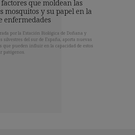
s factores que moldean las
os mosquitos y su papel en la
e enfermedades
erada por la Estación Biológica de Doñana y
s silvestres del sur de España, aporta nuevas
es que pueden influir en la capacidad de estos
ir patógenos.