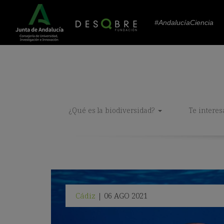
#AndalucíaCiencia
¿Qué es la biodiversidad?
Te interes
Cádiz
06 AGO 2021
|