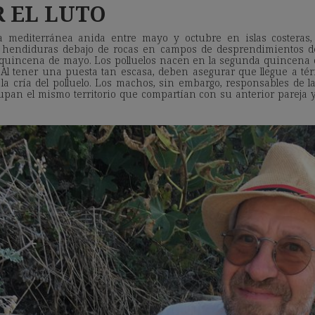
 EL LUTO
a mediterránea anida entre mayo y octubre en islas costeras, 
y hendiduras debajo de rocas en campos de desprendimientos d
quincena de mayo. Los polluelos nacen en la segunda quincena 
Al tener una puesta tan escasa, deben asegurar que llegue a térm
a cría del polluelo. Los machos, sin embargo, responsables de l
upan el mismo territorio que compartían con su anterior pareja 