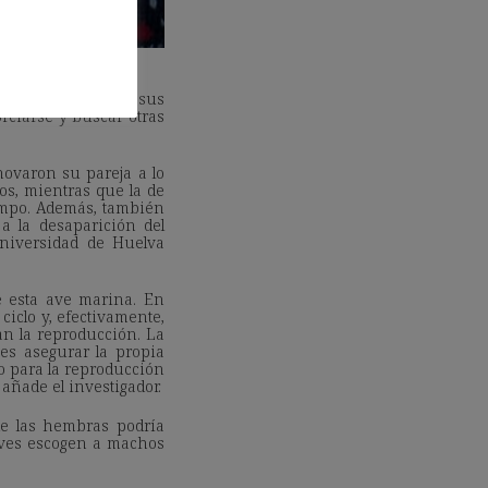
rsos: enviudan, sus
rciarse y buscar otras
ovaron su pareja a lo
os, mientras que la de
iempo. Además, también
 la desaparición del
Universidad de Huelva
e esta ave marina. En
ciclo y, efectivamente,
an la reproducción. La
 es asegurar la propia
o para la reproducción
añade el investigador.
de las hembras podría
 aves escogen a machos