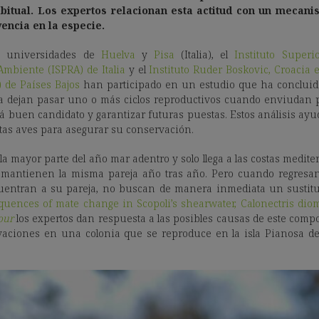
itual. Los expertos relacionan esta actitud con un mecan
encia en la especie.
as universidades de
Huelva
y
Pisa
(Italia), el
Instituto Superi
Ambiente (ISPRA) de Italia
y el
Instituto Ruder Boskovic, Croacia 
 de Países Bajos
han participado en un estudio que ha concluid
ta dejan pasar uno o más ciclos reproductivos cuando enviudan 
buen candidato y garantizar futuras puestas. Estos análisis ayu
as aves para asegurar su conservación.
a mayor parte del año mar adentro y solo llega a las costas medite
 mantienen la misma pareja año tras año. Pero cuando regresan 
uentran a su pareja, no buscan de manera inmediata un sustitut
equences of mate change in Scopoli’s shearwater, Calonectris dio
our
los expertos dan respuesta a las posibles causas de este comp
aciones en una colonia que se reproduce en la isla Pianosa del