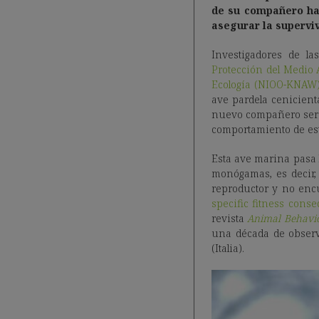
de su compañero hab
asegurar la superviv
Investigadores de l
Protección del Medio 
Ecología (NIOO-KNAW)
ave pardela cenicien
nuevo compañero será 
comportamiento de est
Esta ave marina pasa l
monógamas, es decir,
reproductor y no enc
specific fitness cons
revista
Animal Behavi
una década de observ
(Italia).