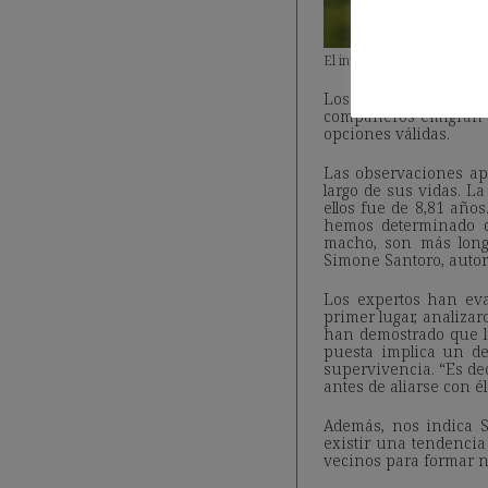
El investigador de la Unive
Los motivos por lo
compañeros emigran a 
opciones válidas.
Las observaciones ap
largo de sus vidas. L
ellos fue de 8,81 año
hemos determinado q
macho, son más longe
Simone Santoro, autor 
Los expertos han eva
primer lugar, analizar
han demostrado que la
puesta implica un des
supervivencia. “Es de
antes de aliarse con é
Además, nos indica S
existir una tendencia
vecinos para formar n