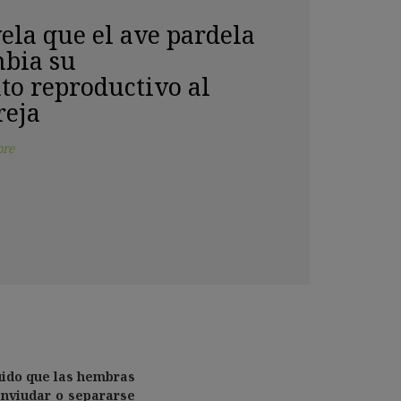
ela que el ave pardela
mbia su
o reproductivo al
reja
bre
luido que las hembras
enviudar o separarse