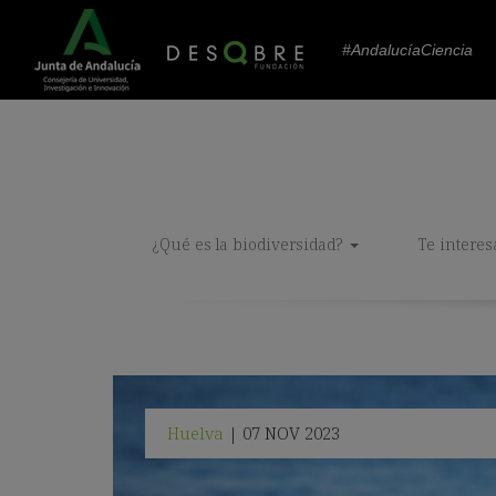
#AndalucíaCiencia
¿Qué es la biodiversidad?
Te interes
Huelva
07 NOV 2023
|