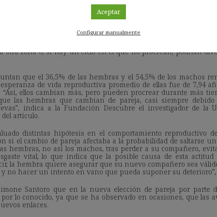
Aceptar
rsidad de Huelva Simone Santoro, autor del artículo.
Configurar manualmente
s que una pardela puede cambiar de pareja pueden ser dive
otra zona o, si hay un ciclo en el que no procrean, podrían divo
untan que el 36,5% de las hembras y el 54,5% de los machos ren
a esperanza de vida reproductiva promedio de ellas fue de 7,94 añ
s. “Así, ellos cambian más, pero pueden procrear durante más t
ue las hembras que cambian de pareja, casi siempre debido a
vas”, indica a la Fundación Descubre el investigador de la 
del artículo.
luado distintas hipótesis en el comportamiento reproductivo d
on si el cambio de pareja afectaba a la probabilidad de saltarse un 
s hembras, no así los machos, tras perder a su compañero, evit
gaste vital, lo que indica que la posible causa de esta actitud
cir, la hembra quiere asegurar que su nuevo compañero sea válid
l y no hacer un intento en vano que pueda suponer su deterioro”, 
imone Santoro que en la nueva elección de pareja por parte 
 por lo conocido, ya que se ha observado en ocasiones, que las
uevos enlaces.