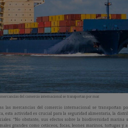
 mercancías del comercio internacional se transportan por mar.
as las mercancías del comercio internacional se transportan po
 esta actividad es crucial para la seguridad alimentaria, la distr
iales. “No obstante, sus efectos sobre la biodiversidad marina 
ales grandes como cetáceos, focas, leones marinos, tortugas y 