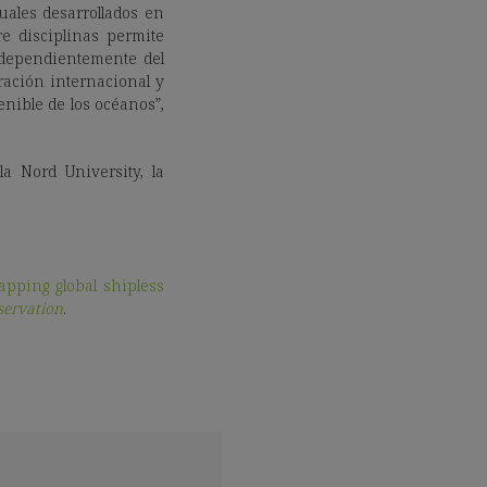
uales desarrollados en
re disciplinas permite
ndependientemente del
ración internacional y
nible de los océanos”,
 la Nord University, la
apping global shipless
servation
.