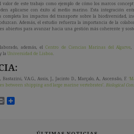
 valor de este trabajo como ejemplo de cómo los marcos concept
eden aplicarse con éxito al medio marino. Esta integración ent
 completa los impactos del transporte sobre la biodiversidad, i
duzcan. Además, el estudio refuerza la importancia de la colabo
ales abiertos para avanzar hacia una gestión más coherente y soste
olaborado, además, el
Centro de Ciencias Marinas del Algarve
,
y la
Universidad de Lisboa
.
CIA:
, Bastazini, V.A.G., Assis, J., Jacinto D., Marçalo, A., Ascensão, F.
‘M
nes between shipping and large marine vertebrates’
.
Biological Con
ÚLTIMAS NOTICIAS