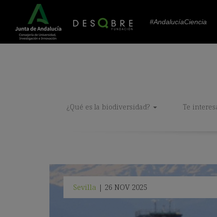
#AndalucíaCiencia
¿Qué es la biodiversidad?
Te interes
Sevilla
26 NOV 2025
|